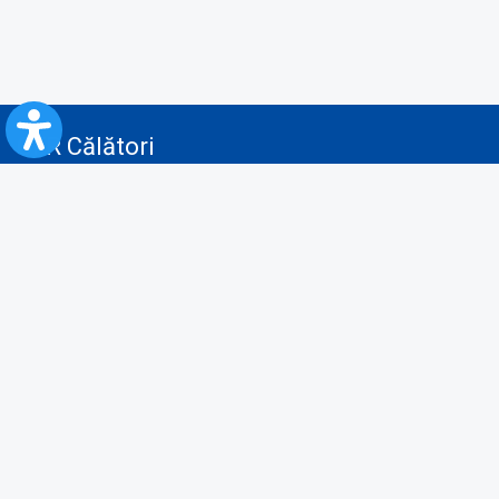
CFR Călători
Blog
Servicii pentru reclamă și publicitate
Politica de Confidenţialitate
Politica de Cookies
Politica monitorizare video/audio-video
Politica de protecție a datelor cu caracter personal
Protocol de colaborare cu Direcția Generală pentru Evidența
Persoanelor de furnizare a unor date din Registrul Național de Evidența
Persoanelor