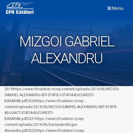
Skip
Meniu
to
content
MIZGOI GABRIEL
ALEXANDRU
2019https://www.cfrcalatori.ro/wp-content/uploads/2019/06/MIZGOI-
GABRIEL-ALEXANDRU-SEF-STATIE-I-STATIA-BUCURESTI-
BASARAB.pdf2020https://www.cfrcalatori.ro/wp-
content/uploads/2019/06/MIZGOI-GABRIEL-ALEXANDRU-SEF-STATIE-
ADJUNCT-STATIA-BUCURESTI-
BASARAB.pdf2021https://www.cfrcalatori.ro/wp-
content/uploads/2019/06/Declaratii-Mizgoi-
Alexandru.pdf2022https://www.cfrcalatori.ro/wp-