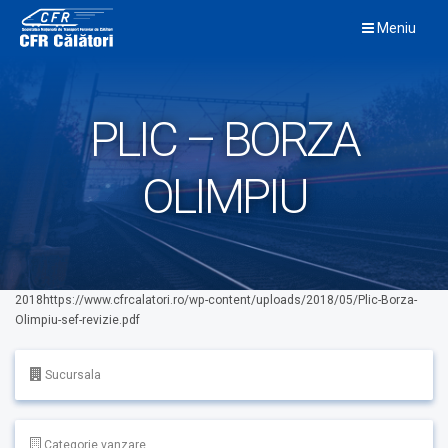
Skip
Meniu
to
content
PLIC – BORZA
OLIMPIU
2018https://www.cfrcalatori.ro/wp-content/uploads/2018/05/Plic-Borza-
Olimpiu-sef-revizie.pdf
Sucursala
Categorie vanzare