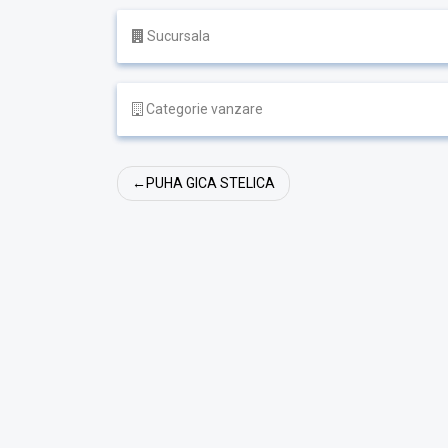
Sucursala
Categorie vanzare
Navigare
PUHA GICA STELICA
în
articole