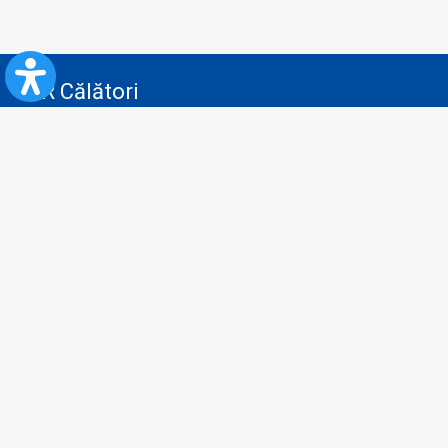
CFR Călători
Blog
Servicii pentru reclamă și publicitate
Politica de Confidenţialitate
Politica de Cookies
Politica monitorizare video/audio-video
Politica de protecție a datelor cu caracter personal
Protocol de colaborare cu Direcția Generală pentru Evidența
Persoanelor de furnizare a unor date din Registrul Național de Evidența
Persoanelor
A.N.P.C.