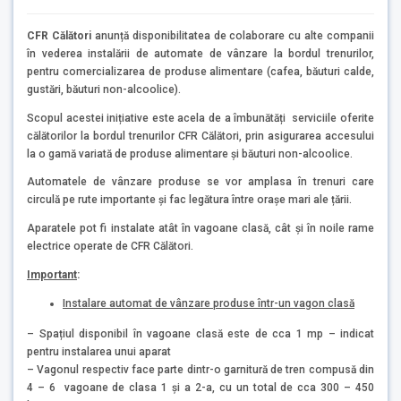
CFR Călători
anunță disponibilitatea de colaborare cu alte companii
în vederea instalării de automate de vânzare la bordul trenurilor,
pentru comercializarea de produse alimentare (cafea, băuturi calde,
gustări, băuturi non-alcoolice).
Scopul acestei inițiative este acela de a îmbunătăți serviciile oferite
călătorilor la bordul trenurilor CFR Călători, prin asigurarea accesului
la o gamă variată de produse alimentare și băuturi non-alcoolice.
Automatele de vânzare produse se vor amplasa în trenuri care
circulă pe rute importante și fac legătura între orașe mari ale țării.
Aparatele pot fi instalate atât în vagoane clasă, cât și în noile rame
electrice operate de CFR Călători.
Important
:
Instalare automat de vânzare produse într-un vagon clasă
– Spațiul disponibil în vagoane clasă este de cca 1 mp – indicat
pentru instalarea unui aparat
– Vagonul respectiv face parte dintr-o garnitură de tren compusă din
4 – 6 vagoane de clasa 1 și a 2-a, cu un total de cca 300 – 450