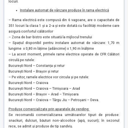
locuri.
Instalare automat de vânzare produse în rama electrică
– Rama electrică este compusă din 6 vagoane, are o capacitate de
351 locuri la clasa 1 și a 2-a și este dotată cu facilități moderne care
asigură confortul călătorilor
– Zona de bar-bistro este situată la mijlocul trenului
– Spațiul disponibil pentru instalare automat de vânzare: 1,70 m
lungime x 0,80 m lățime (adâncime) x 1,90 m înălțime
– La acest moment, primele rame electrice operate de CFR Călători
circulă pe rutele:
București Nord – Constanța și retur
București Nord – Brașov și retur
– Pe viitor, ramele electrice vor circula și pe rutele:
București Nord – Craiova
București Nord – Craiova – Timișoara – Arad
București Nord – Brașov – Arad – Timișoara
București Nord – Craiova – Târgu Jiu – Petroșani – Deva.
Produse comercializate prin aparatele de vending:
Se recomandă comercializarea următoarelor tipuri de produse:
snackuri, dulciuri, băuturi non-alcoolice (apă, sucuri); în sezonul
rece, se admit și produse de tip sandviș.