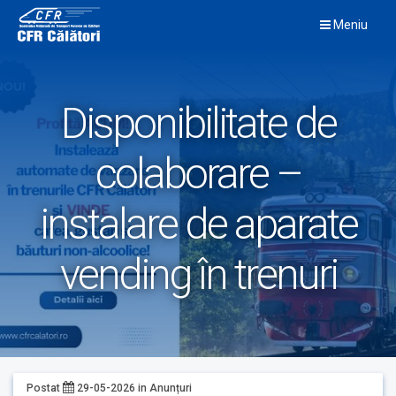
Skip
Meniu
to
content
Disponibilitate de
colaborare –
instalare de aparate
vending în trenuri
Postat
29-05-2026
in
Anunțuri