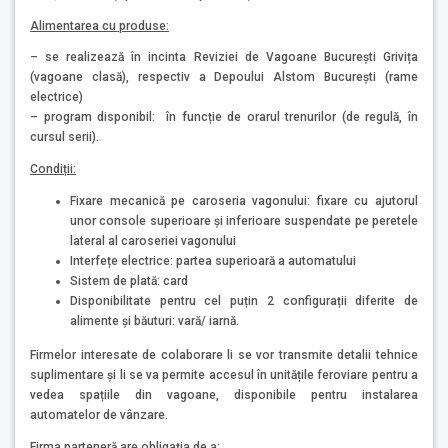
Alimentarea cu produse:
– se realizează în incinta Reviziei de Vagoane București Grivița
(vagoane clasă), respectiv a Depoului Alstom București (rame
electrice)
– program disponibil: în funcție de orarul trenurilor (de regulă, în
cursul serii).
Condiții:
Fixare mecanică pe caroseria vagonului: fixare cu ajutorul
unor console superioare și inferioare suspendate pe peretele
lateral al caroseriei vagonului
Interfețe electrice: partea superioară a automatului
Sistem de plată: card
Disponibilitate pentru cel puțin 2 configurații diferite de
alimente și băuturi: vară/ iarnă.
Firmelor interesate de colaborare li se vor transmite detalii tehnice
suplimentare și li se va permite accesul în unitățile feroviare pentru a
vedea spațiile din vagoane, disponibile pentru instalarea
automatelor de vânzare.
Firma parteneră are obligația de a: