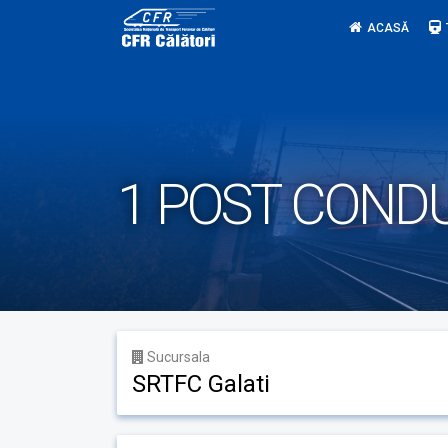
Skip
ACASĂ
to
content
1 POST COND
Sucursala
SRTFC Galati