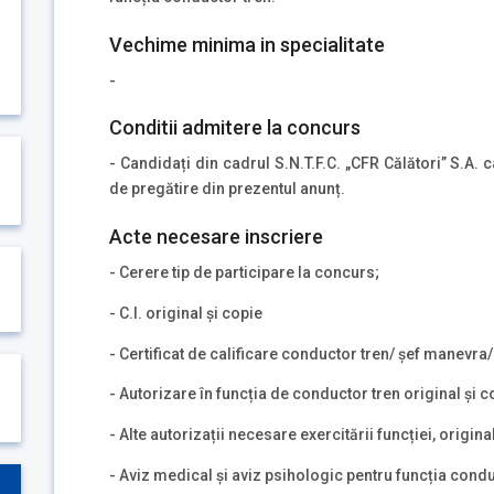
Vechime minima in specialitate
-
Conditii admitere la concurs
- Candidați din cadrul S.N.T.F.C. „CFR Călători” S.A.
de pregătire din prezentul anunț.
Acte necesare inscriere
- Cerere tip de participare la concurs;
- C.I. original și copie
- Certificat de calificare conductor tren/ șef manevra/ 
- Autorizare în funcția de conductor tren original și c
- Alte autorizații necesare exercitării funcției, original
- Aviz medical și aviz psihologic pentru funcția condu