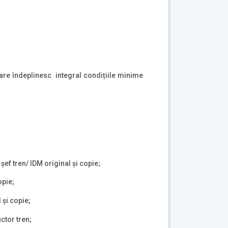
 care îndeplinesc integral condițiile minime
șef tren/ IDM original și copie;
opie;
 și copie;
ctor tren;