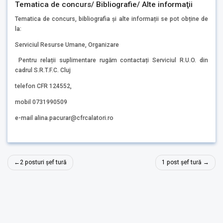
Tematica de concurs/ Bibliografie/ Alte informaţii
Tematica de concurs, bibliografia și alte informații se pot obține de
la:
Serviciul Resurse Umane, Organizare
Pentru relații suplimentare rugăm contactați Serviciul R.U.O. din
cadrul S.R.T.F.C. Cluj
telefon CFR 124552,
mobil 0731990509
e-mail alina.pacurar@cfrcalatori.ro
Navigare
2 posturi șef tură
1 post șef tură
în
articole