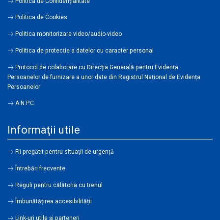
Politica de Confidenţialitate
Politica de Cookies
Politica monitorizare video/audio-video
Politica de protecție a datelor cu caracter personal
Protocol de colaborare cu Direcția Generală pentru Evidența
Persoanelor de furnizare a unor date din Registrul Național de Evidența
Persoanelor
A.N.P.C.
Informaţii utile
Fii pregătit pentru situații de urgență
Întrebări frecvente
Reguli pentru călătoria cu trenul
Îmbunătățirea accesibilității
Link-uri utile şi parteneri