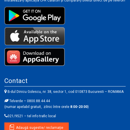
Instalează-ți aplicația CFR Călători și cumpără-ți biletul direct de pe telefon!
Contact
B-dul Dinicu Golescu, nr. 38, sector 1, cod 010873 Bucuresti – ROMANIA
Telverde – 0800.88.44.44
(numar apelabil gratuit, zilnic între orele
8:00-20:00
)
021/9521 – tel info trafic local
Adaugă sugestie/ reclamaţie