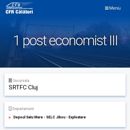
Skip
Meniu
to
content
1 post economist III
Sucursala
SRTFC Cluj
Departament
Depoul Satu Mare - SELC Jibou - Exploatare