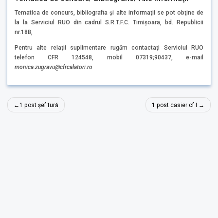
Tematica de concurs, bibliografia şi alte informaţii se pot obţine de
la la Serviciul RUO din cadrul S.R.T.F.C. Timişoara, bd. Republicii
nr.18B,
Pentru alte relaţii suplimentare rugăm contactaţi Serviciul RUO
telefon CFR 124548, mobil 07319;90437, e-mail
monica.zugravu
@cfrcalatori.ro
Navigare
1 post șef tură
1 post casier cf I
în
articole