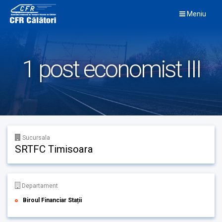
Skip
Meniu
to
content
1 post economist III
Sucursala
SRTFC Timisoara
Departament
Biroul Financiar Stații