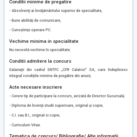
Conditii minime de pregatire
- Absolvenţi ai învăţământului superior de specialitate,
- Bune abilităţi de comunicare,
- Cunoştinţe operare PC.
Vechime minima in specialitate
Nu necesită vechime în specialitate.
Conditii admitere la concurs
Salariaţii din cadrul SNTFC „CFR Calatori” SA, care îndeplinesc
integral condiţiile minime de pregătire din anunţ.
Acte necesare inscriere
- Cerere tip de participare la concurs, avizată de Director Sucursală;
- Diploma de licenţă studii superioare, original şi copie;
- C.I. sau B.I., original si copie;
- Curriculum Vitae.
Tematica de concurs/ Bibliografie/ Alte informaţii