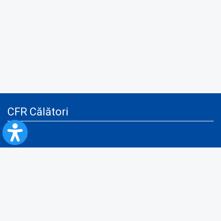
CFR Călători
Blog
Servicii pentru reclamă și publicitate
Politica de Confidenţialitate
Politica de Cookies
Politica monitorizare video/audio-video
Politica de protecție a datelor cu caracter personal