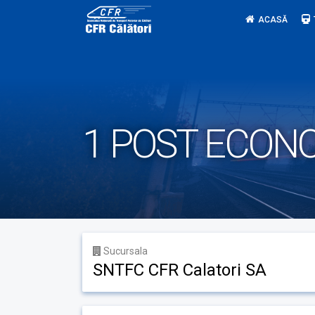
Skip
ACASĂ
to
content
1 POST ECONOM
Sucursala
SNTFC CFR Calatori SA