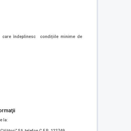
A. care îndeplinesc condițiile minime de
ormaţii
e la:
Călători” SA, telefon C.F.R. 122749.