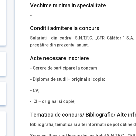
Vechime minima in specialitate
-
Conditii admitere la concurs
Salariati din cadrul S.N.T.F.C. „CFR Călători” S.
pregătire din prezentul anunț.
Acte necesare inscriere
- Cerere de participare la concurs;
- Diploma de studii– original si copie;
- CV;
-
CI – original si copie;
Tematica de concurs/ Bibliografie/ Alte inf
Bibliografia, tematica si alte informatii se pot obtine d
Serviciul Resurse Umane din centralul S.N.T.F.C. „CFR 