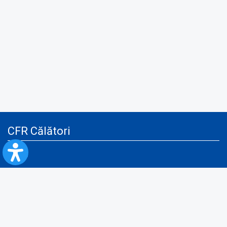
CFR Călători
Blog
Servicii pentru reclamă și publicitate
Politica de Confidenţialitate
Politica de Cookies
Politica monitorizare video/audio-video