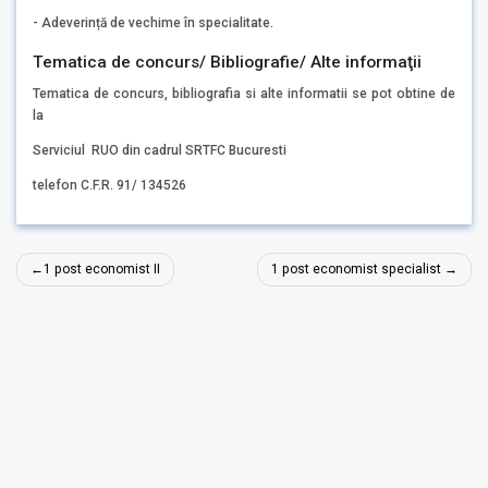
- Adeverință de vechime în specialitate.
Tematica de concurs/ Bibliografie/ Alte informaţii
Tematica de concurs, bibliografia si alte informatii se pot obtine de
la
Serviciul RUO din cadrul SRTFC Bucuresti
telefon C.F.R. 91/ 134526
Navigare
1 post economist II
1 post economist specialist
în
articole