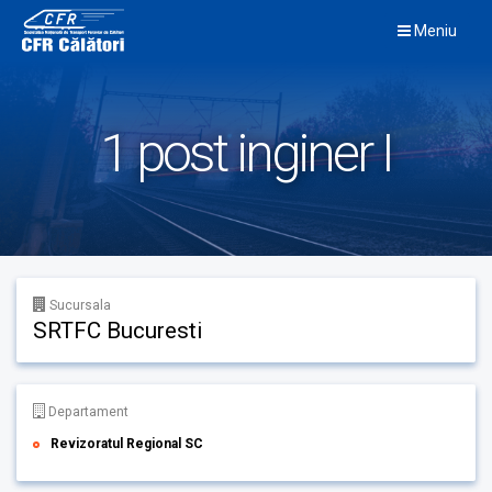
Skip
Meniu
to
content
1 post inginer I
Sucursala
SRTFC Bucuresti
Departament
Revizoratul Regional SC