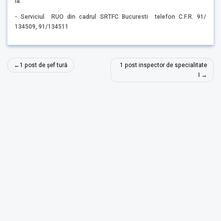
la:
- Serviciul RUO din cadrul SRTFC Bucuresti telefon C.F.R. 91/
134509, 91/134511
Navigare
1 post de șef tură
1 post inspector de specialitate
în
I
articole