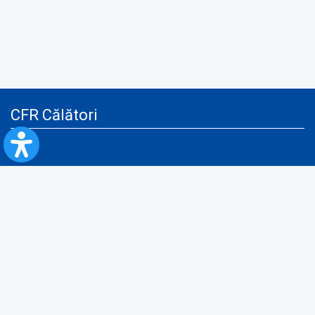
CFR Călători
Blog
Servicii pentru reclamă și publicitate
Politica de Confidenţialitate
Politica de Cookies
Politica monitorizare video/audio-video
Politica de protecție a datelor cu caracter personal
Protocol de colaborare cu Direcția Generală pentru Evidența
Persoanelor de furnizare a unor date din Registrul Național de Evidența