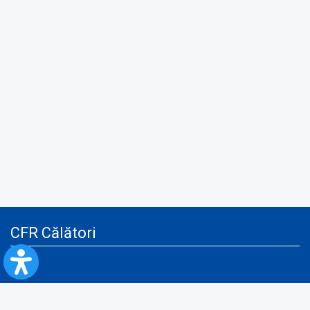
CFR Călători
Blog
Servicii pentru reclamă și publicitate