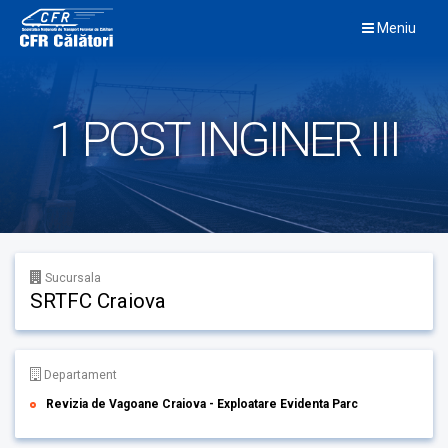
Skip
Meniu
to
content
1 POST INGINER III
Sucursala
SRTFC Craiova
Departament
Revizia de Vagoane Craiova - Exploatare Evidenta Parc