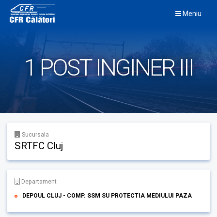
Skip
Meniu
to
content
1 POST INGINER III
Sucursala
SRTFC Cluj
Departament
DEPOUL CLUJ - COMP. SSM SU PROTECTIA MEDIULUI PAZA