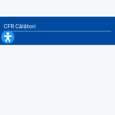
CFR Călători
Blog
Servicii pentru reclamă și publicitate
Politica de Confidenţialitate
Politica de Cookies
Politica monitorizare video/audio-video
Politica de protecție a datelor cu caracter personal
Protocol de colaborare cu Direcția Generală pentru Evidența
Persoanelor de furnizare a unor date din Registrul Național de Evidența
Persoanelor
A.N.P.C.