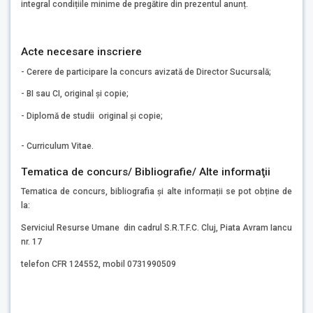
integral condițiile minime de pregătire din prezentul anunț.
Acte necesare inscriere
- Cerere de participare la concurs avizată de Director Sucursală;
- BI sau CI, original și copie;
- Diplomă de studii original și copie;
- Curriculum Vitae.
Tematica de concurs/ Bibliografie/ Alte informaţii
Tematica de concurs, bibliografia și alte informații se pot obține de
la:
Serviciul Resurse Umane din cadrul S.R.T.F.C. Cluj, Piata Avram Iancu
nr. 17
telefon CFR 124552, mobil 0731990509