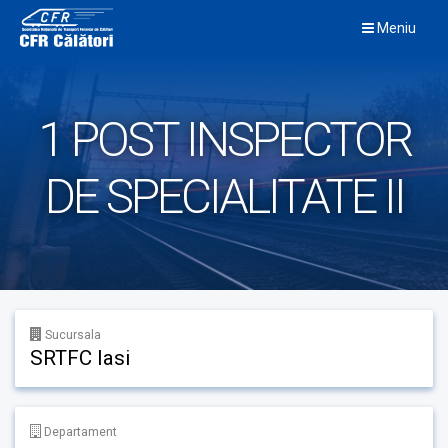
Skip
Meniu
to
content
1 POST INSPECTOR
DE SPECIALITATE II
Sucursala
SRTFC Iasi
Departament