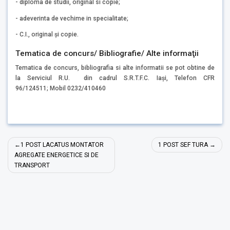
- diploma de studii, original si copie;
- adeverinta de vechime in specialitate;
- C.I., original și copie.
Tematica de concurs/ Bibliografie/ Alte informaţii
Tematica de concurs, bibliografia si alte informatii se pot obtine de
la Serviciul R.U. din cadrul S.R.T.F.C. Iași, Telefon CFR
96/124511; Mobil 0232/410460
Navigare
1 POST LACATUS MONTATOR
1 POST SEF TURA
în
AGREGATE ENERGETICE SI DE
TRANSPORT
articole