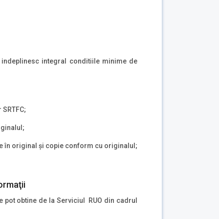
 indeplinesc integral conditiile minime de
or SRTFC;
ginalul;
 în original şi copie conform cu originalul;
ormaţii
se pot obtine de la Serviciul RUO din cadrul