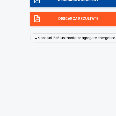
DESCARCA REZULTATE
Navigare
4 posturi lăcătuș montator agregate energetice 
în
articole