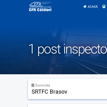
Skip
ACASĂ
to
content
1 post inspecto
Sucursala
SRTFC Brasov