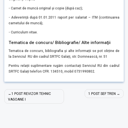
- Carnet de muncă original și copie (după caz);
- Adeverință după 01.01.2011 raport per salariat – ITM (continuarea
carnetului de muncă);
- Curriculum vitae.
Tematica de concurs/ Bibliografie/ Alte informaţii
Tematica de concurs, bibliografia și alte informații se pot obține de
la Serviciul RU din cadrul SRTFC Galați, str. Domnească, nr. 51
Pentru relații suplimentare rugăm contactați Serviciul RU din cadrul
SRTFC Galați telefon CFR. 134510, mobil 0731990802.
Navigare
1 POST REVIZOR TEHNIC
1 POST SEF TREN
în
VAGOANE I
articole