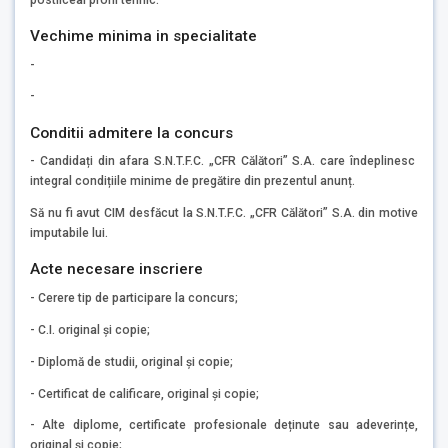
Vechime minima in specialitate
-
-
Conditii admitere la concurs
- Candidați din afara S.N.T.F.C. „CFR Călători” S.A. care îndeplinesc
integral condițiile minime de pregătire din prezentul anunț.
Să nu fi avut CIM desfăcut la S.N.T.F.C. „CFR Călători” S.A. din motive
imputabile lui.
Acte necesare inscriere
- Cerere tip de participare la concurs;
- C.I. original și copie;
- Diplomă de studii, original și copie;
- Certificat de calificare, original și copie;
- Alte diplome, certificate profesionale deținute sau adeverințe,
original și copie;