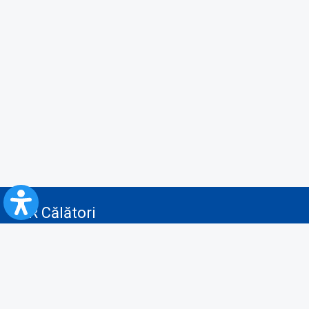
CFR Călători
Blog
Servicii pentru reclamă și publicitate
Politica de Confidenţialitate