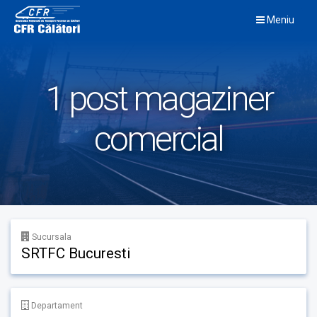
Skip
Meniu
to
content
1 post magaziner
comercial
Sucursala
SRTFC Bucuresti
Departament