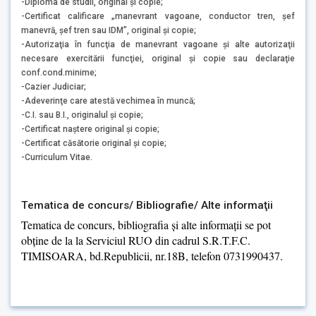
-Diploma de studii, original şi copie;
-Certificat calificare „manevrant vagoane, conductor tren, şef
manevră, şef tren sau IDM”, original şi copie;
-Autorizaţia în funcţia de manevrant vagoane şi alte autorizaţii
necesare exercitării funcţiei, original şi copie sau declaraţie
conf.cond.minime;
-Cazier Judiciar;
-Adeverinţe care atestă vechimea în muncă;
-C.I. sau B.I., originalul şi copie;
-Certificat naştere original şi copie;
-Certificat căsătorie original şi copie;
-Curriculum Vitae.
Tematica de concurs/ Bibliografie/ Alte informaţii
Tematica de concurs, bibliografia şi alte informaţii se pot
obţine de la la Serviciul RUO din cadrul S.R.T.F.C.
TIMISOARA, bd.Republicii, nr.18B, telefon 0731990437.