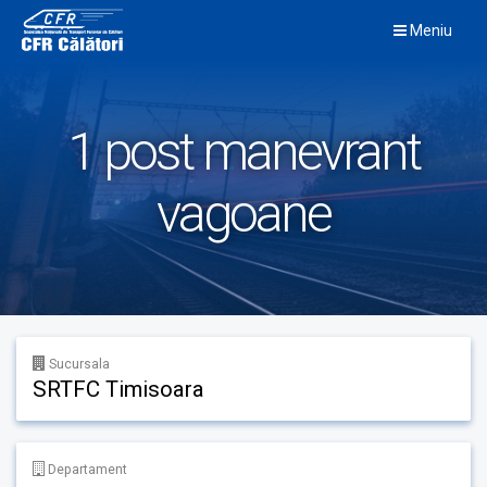
Skip
Meniu
to
content
1 post manevrant
vagoane
Sucursala
SRTFC Timisoara
Departament