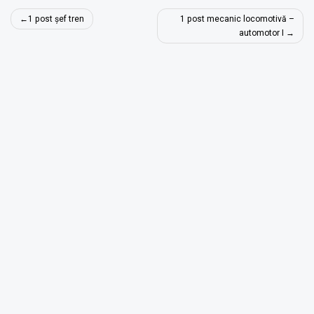
Navigare
1 post șef tren
1 post mecanic locomotivă –
în
automotor I
articole