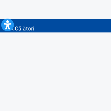
CFR Călători
Blog
Servicii pentru reclamă și publicitate
Politica de Confidenţialitate
Politica de Cookies
Politica monitorizare video/audio-video
Politica de protecție a datelor cu caracter personal
Protocol de colaborare cu Direcția Generală pentru Evidența
Persoanelor de furnizare a unor date din Registrul Național de Evidența
Persoanelor
A.N.P.C.