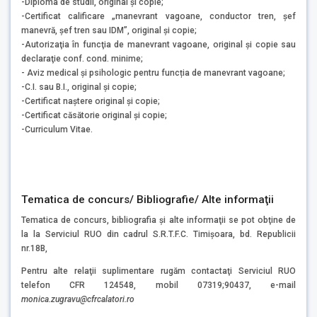
-Diploma de studii, original şi copie;
-Certificat calificare „manevrant vagoane, conductor tren, şef
manevră, şef tren sau IDM”, original şi copie;
-Autorizaţia în funcţia de manevrant vagoane, original şi copie sau
declaraţie conf. cond. minime;
- Aviz medical și psihologic pentru funcția de manevrant vagoane;
-C.I. sau B.I., original şi copie;
-Certificat naştere original şi copie;
-Certificat căsătorie original şi copie;
-Curriculum Vitae.
Tematica de concurs/ Bibliografie/ Alte informaţii
Tematica de concurs, bibliografia şi alte informaţii se pot obţine de
la la Serviciul RUO din cadrul S.R.T.F.C. Timişoara, bd. Republicii
nr.18B,
Pentru alte relaţii suplimentare rugăm contactaţi Serviciul RUO
telefon CFR 124548, mobil 07319;90437, e-mail
monica.zugravu
@cfrcalatori.ro