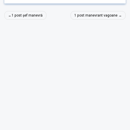
Navigare
1 post șef manevră
1 post manevrant vagoane
în
articole