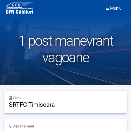
Skip
Meniu
to
content
1 post manevrant
vagoane
Sucursala
SRTFC Timisoara
Departament