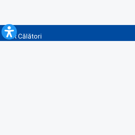
CFR Călători
Blog
Servicii pentru reclamă și publicitate
Politica de Confidenţialitate
Politica de Cookies
Politica monitorizare video/audio-video
Politica de protecție a datelor cu caracter personal
Protocol de colaborare cu Direcția Generală pentru Evidența
Persoanelor de furnizare a unor date din Registrul Național de Evidența
Persoanelor
A.N.P.C.