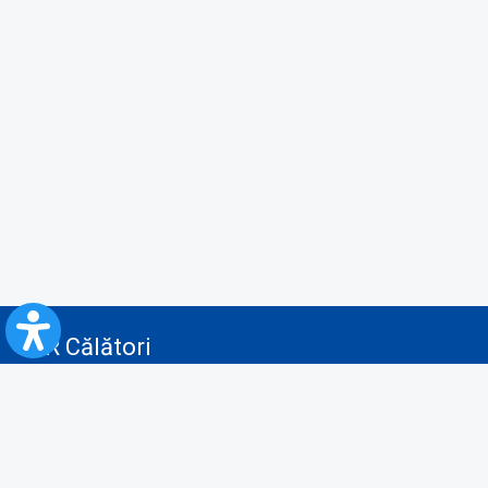
CFR Călători
Blog
Servicii pentru reclamă și publicitate
Politica de Confidenţialitate