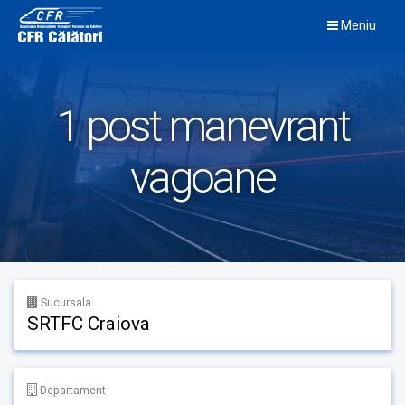
Skip
Meniu
to
content
1 post manevrant
vagoane
Sucursala
SRTFC Craiova
Departament