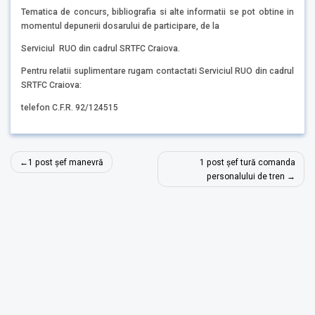
Tematica de concurs, bibliografia si alte informatii se pot obtine in
momentul depunerii dosarului de participare, de la
Serviciul RUO din cadrul SRTFC Craiova.
Pentru relatii suplimentare rugam contactati Serviciul RUO din cadrul
SRTFC Craiova:
telefon C.F.R. 92/124515
Navigare
1 post șef manevră
1 post șef tură comanda
în
personalului de tren
articole