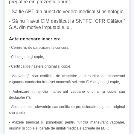
pregătire din prezentul anunț.
- Să fie APT din punct de vedere medical și psihologic.
- Să nu fi avut CIM desfăcut la SNTFC “CFR Călători”
S.A. din motive imputabile lui.
Acte necesare inscriere
- Cerere tip de participare la concurs;
- C.I. original și copie;
- Certificat de naștere original și copie;
- Adeverință sau certificat de absolvire a cursurilor de manevrant
vagoane/ conductor tren/ șef manevră/ șef tren/ IDM original și copie;
- Autorizare în funcția manevrant vagoane original și copie sau
declarație (*);
- Alte diplome, adeverințe sau certificate profesionale deținute, original
sau copie;
- Avizele medical și psihologic pentru funcția manevrant vagoane,
original și copie eliberate de unități medicale agreate de M.T.;