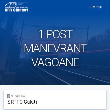
Skip
Meniu
to
content
1 POST
MANEVRANT
VAGOANE
Sucursala
SRTFC Galati