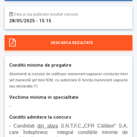
Data și ora publicare rezultat concurs
28/05/2025 - 15:15
DESCARCA REZULTATE
Conditii minime de pregatire
Absolvenți ai cursului de calificare manevrant vagoane/ conductor tren/
șef manevră/ șef tren/ IDM, cu autorizare în funcția manevrant vagoane
sau declarație (*)
Vechime minima in specialitate
-
Conditii admitere la concurs
- Candidați
din afara
S.N.T.F.C.„CFR Călători” S.A.
care îndeplinesc integral condițiile minime de