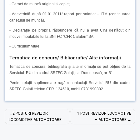
- Carnet de muncă original și copie;
- Adeverință după 01.01.2011/ raport per salariat – ITM (continuarea
canetului de muncă).
- Declarație pe propria răspundere că nu a avut CIM desfăcut din
motive imputabile lui la SNTFC “CFR Călători” SA;
- Curriculum vitae.
Tematica de concurs/ Bibliografie/ Alte informaţii
Tematica de concurs, bibliografia și alte informații se pot obține de la
Serviciul RU din cadrul SRTFC Galați, str. Domnească, nr. 51
Pentru relații suplimentare rugăm contactați Serviciul RU din cadrul
SRTFC Galați telefon CFR. 134510, mobil 0731990802.
Navigare
2 POSTURI REVIZOR
1 POST REVIZOR LOCOMOTIVE
în
LOCOMOTIVE AUTOMOTOARE
– AUTOMOTOARE
articole