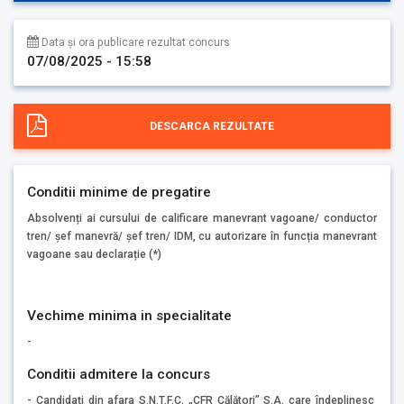
Data și ora publicare rezultat concurs
07/08/2025 - 15:58
DESCARCA REZULTATE
Conditii minime de pregatire
Absolvenți ai cursului de calificare manevrant vagoane/ conductor
tren/ șef manevră/ șef tren/ IDM, cu autorizare în funcția manevrant
vagoane sau declarație (*)
Vechime minima in specialitate
-
Conditii admitere la concurs
- Candidați din afara S.N.T.F.C. „CFR Călători” S.A. care îndeplinesc