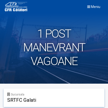
Skip
Meniu
to
content
1 POST
MANEVRANT
VAGOANE
Sucursala
SRTFC Galati