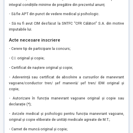
integral condițiile minime de pregătire din prezentul anunț.
- Să fie APT din punct de vedere medical și psihologic.
- Să nu fi avut CIM desfăcut la SNTFC “CFR Călători” S.A. din motive
imputabile lui.
Acte necesare inscriere
- Cerere tip de participare la concurs;
- C.I. original și copie;
- Certificat de naștere original și copie;
- Adeverință sau certificat de absolvire a cursurilor de manevrant
vagoane/conductor tren/ șef manevră/ șef tren/ IDM original și
copie;
- Autorizare în funcția manevrant vagoane original și copie sau
declarație (*);
- Avizele medical și psihologic pentru funcția manevrant vagoane,
original și copie eliberate de unități medicale agreate de M.T.;
- Carnet de muncă original și copie;