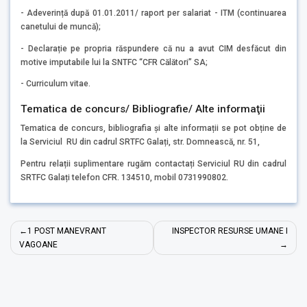
- Adeverință după 01.01.2011/ raport per salariat - ITM (continuarea
canetului de muncă);
- Declarație pe propria răspundere că nu a avut CIM desfăcut din
motive imputabile lui la SNTFC “CFR Călători” SA;
- Curriculum vitae.
Tematica de concurs/ Bibliografie/ Alte informaţii
Tematica de concurs, bibliografia și alte informații se pot obține de
la Serviciul RU din cadrul SRTFC Galați, str. Domnească, nr. 51,
Pentru relații suplimentare rugăm contactați Serviciul RU din cadrul
SRTFC Galați telefon CFR. 134510, mobil 0731990802.
Navigare
1 POST MANEVRANT
INSPECTOR RESURSE UMANE I
în
VAGOANE
articole