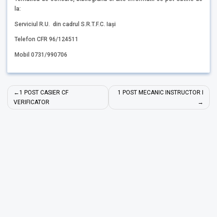
la:
Serviciul R.U. din cadrul S.R.T.F.C. Iași
Telefon CFR 96/124511
Mobil 0731/990706
Navigare
1 POST CASIER CF
1 POST MECANIC INSTRUCTOR I
în
VERIFICATOR
articole