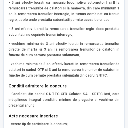
- 5 ani efectiv lucrati ca mecanic locomotiva automotor I si II la
remorcarea trenurilor de calatori si la manevra, din care minimum 1
an la remorcarea trenurilor interregio, in turnus combinat cu trenuri
regio, acolo unde prestatia subunitatii permite acest lucru, sau
- 5 ani efectiv lucrati la remorcarea trenurilor regio daca prestatia
subunitatii nu cuprinde trenuri interregio,
- vechime minima de 3 ani efectiv lucrati in remorcarea trenurilor
directe de marfa si 3 ani la remorcarea trenurilor de calatori in
functie de cum permite prestatia subunitatii,
- vechime minima de 3 ani efectiv lucrati in remorcarea trenurilor de
calatori in cadrul OTF si 3 ani la remorcarea trenurilor de calatori in
functie de cum permite prestatia subunitatii din cadrul SNTFC.
Conditii admitere la concurs
- Candidati din cadrul S.N.T.F.C CFR Calatori SA - SRTFC Iasi, care
indeplinesc integral conditiile minime de pregatire si vechime din
prezentul anunț.
Acte necesare inscriere
- cerere tip de participare la concurs;