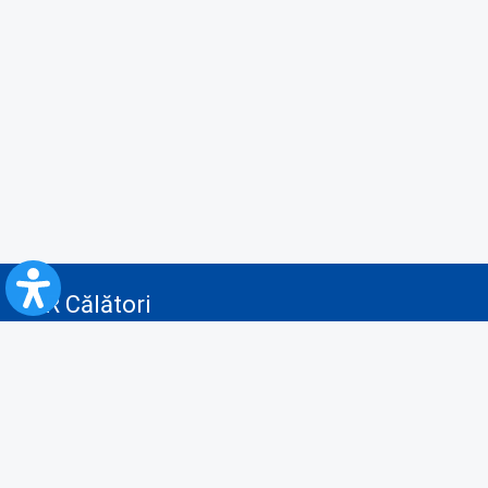
CFR Călători
Blog
Servicii pentru reclamă și publicitate
Politica de Confidenţialitate
Politica de Cookies