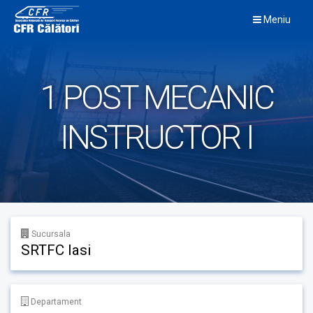
Skip
Meniu
to
content
1 POST MECANIC
INSTRUCTOR I
Sucursala
SRTFC Iasi
Departament