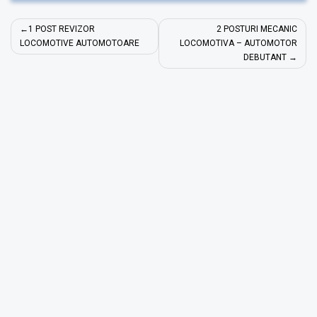
Navigare
1 POST REVIZOR
2 POSTURI MECANIC
în
LOCOMOTIVE AUTOMOTOARE
LOCOMOTIVA – AUTOMOTOR
DEBUTANT
articole