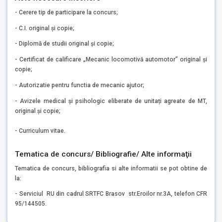
- Cerere tip de participare la concurs;
- C.I. original şi copie;
- Diplomă de studii original şi copie;
- Certificat de calificare „Mecanic locomotivă automotor” original şi
copie;
- Autorizatie pentru functia de mecanic ajutor;
- Avizele medical și psihologic eliberate de unitați agreate de MT,
original și copie;
- Curriculum vitae.
Tematica de concurs/ Bibliografie/ Alte informaţii
Tematica de concurs, bibliografia si alte informatii se pot obtine de
la:
- Serviciul RU din cadrul SRTFC Brasov str.Eroilor nr.3A, telefon CFR
95/144505.