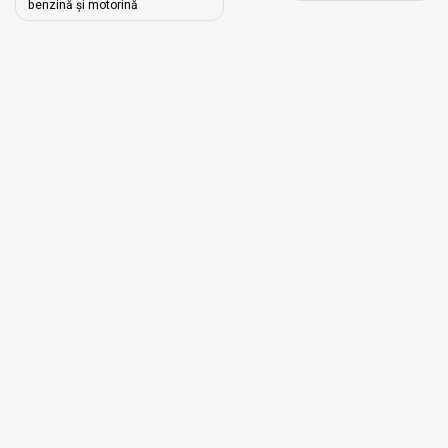
în
benzină şi motorină
articole