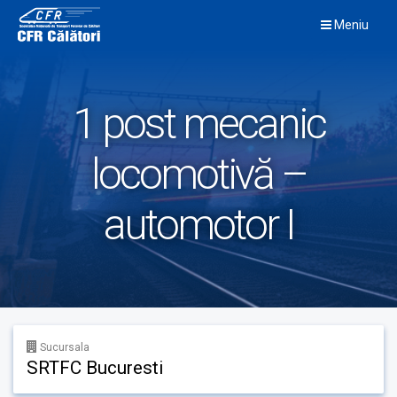
Skip
Meniu
to
content
1 post mecanic
locomotivă –
automotor I
Sucursala
SRTFC Bucuresti