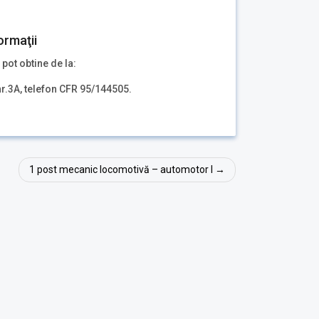
ormaţii
 pot obtine de la:
nr.3A, telefon CFR 95/144505.
1 post mecanic locomotivă – automotor I