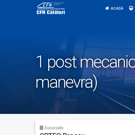
Skip
ACASĂ
to
content
1 post mecanic 
manevra)
Sucursala