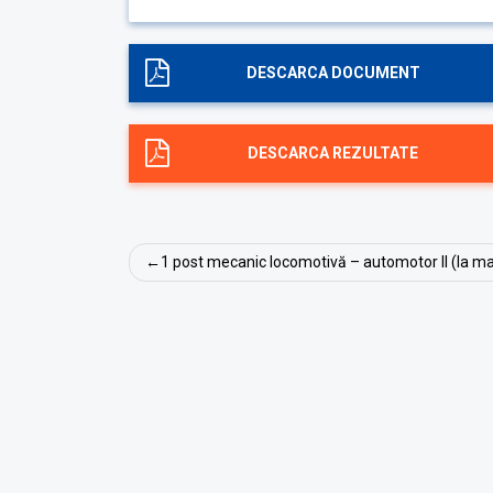
DESCARCA DOCUMENT
DESCARCA REZULTATE
Navigare
1 post mecanic locomotivă – automotor II (la m
în
articole