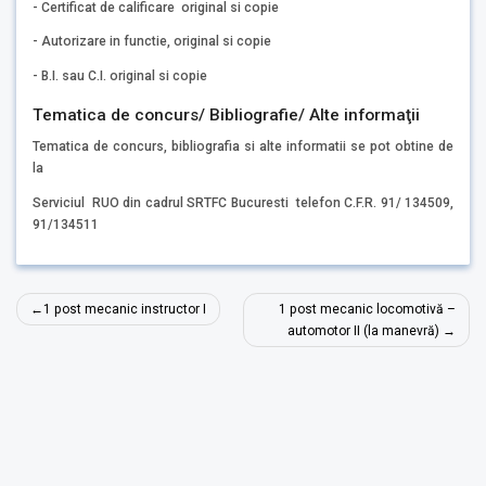
- Certificat de calificare original si copie
- Autorizare in functie, original si copie
- B.I. sau C.I. original si copie
Tematica de concurs/ Bibliografie/ Alte informaţii
Tematica de concurs, bibliografia si alte informatii se pot obtine de
la
Serviciul RUO din cadrul SRTFC Bucuresti telefon C.F.R. 91/ 134509,
91/134511
Navigare
1 post mecanic instructor I
1 post mecanic locomotivă –
în
automotor II (la manevră)
articole