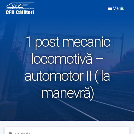
Skip
Meniu
to
content
1 post mecanic
locomotivă –
automotor II ( la
manevră)