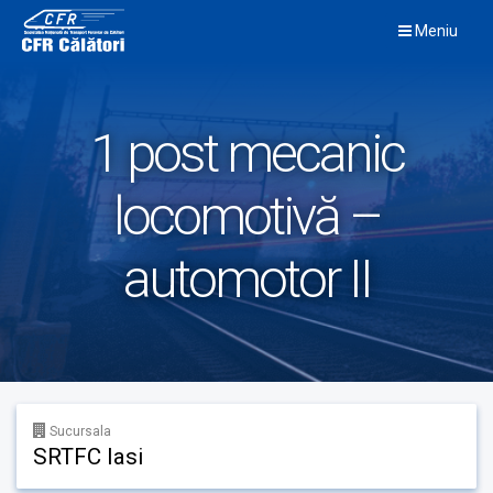
Skip
Meniu
to
content
1 post mecanic
locomotivă –
automotor II
Sucursala
SRTFC Iasi