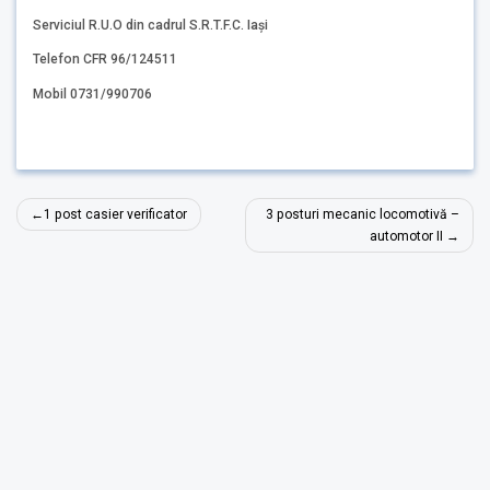
Serviciul R.U.O din cadrul S.R.T.F.C. Iași
Telefon CFR 96/124511
Mobil 0731/990706
Navigare
1 post casier verificator
3 posturi mecanic locomotivă –
în
automotor II
articole