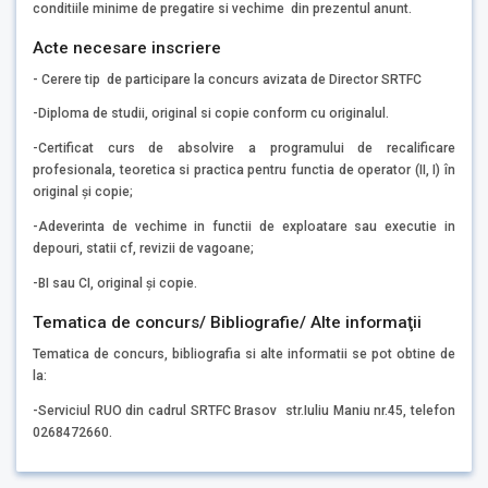
conditiile minime de pregatire si vechime din prezentul anunt.
Acte necesare inscriere
- Cerere tip de participare la concurs avizata de Director SRTFC
-Diploma de studii, original si copie conform cu originalul.
-Certificat curs de absolvire a programului de recalificare
profesionala, teoretica si practica pentru functia de operator (II, I) în
original şi copie;
-Adeverinta de vechime in functii de exploatare sau executie in
depouri, statii cf, revizii de vagoane;
-BI sau CI, original și copie.
Tematica de concurs/ Bibliografie/ Alte informaţii
Tematica de concurs, bibliografia si alte informatii se pot obtine de
la:
-Serviciul RUO din cadrul SRTFC Brasov str.Iuliu Maniu nr.45, telefon
0268472660.