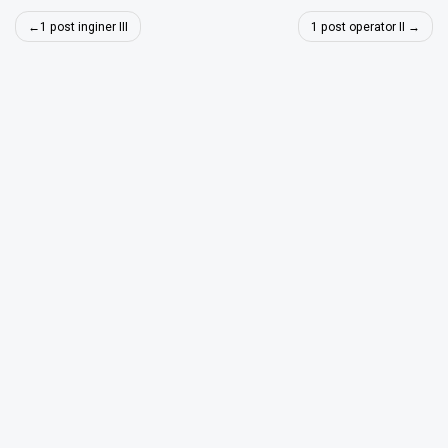
Navigare
1 post inginer III
1 post operator II
în
articole