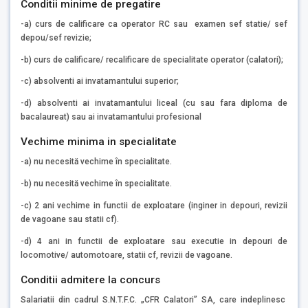
Conditii minime de pregatire
-a) curs de calificare ca operator RC sau examen sef statie/ sef
depou/sef revizie;
-b) curs de calificare/ recalificare de specialitate operator (calatori);
-c) absolventi ai invatamantului superior;
-d) absolventi ai invatamantului liceal (cu sau fara diploma de
bacalaureat) sau ai invatamantului profesional
Vechime minima in specialitate
-a) nu necesită vechime în specialitate.
-b) nu necesită vechime în specialitate.
-c) 2 ani vechime in functii de exploatare (inginer in depouri, revizii
de vagoane sau statii cf).
-d) 4 ani in functii de exploatare sau executie in depouri de
locomotive/ automotoare, statii cf, revizii de vagoane.
Conditii admitere la concurs
Salariatii din cadrul S.N.T.F.C. „CFR Calatori” SA, care indeplinesc