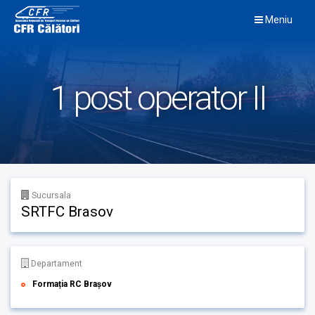
Skip
Meniu
to
content
1 post operator II
Sucursala
SRTFC Brasov
Departament
Formația RC Brașov