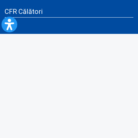
CFR Călători
Blog
Servicii pentru reclamă și publicitate
Politica de Confidenţialitate
Politica de Cookies
Politica monitorizare video/audio-video
Politica de protecție a datelor cu caracter personal
Protocol de colaborare cu Direcția Generală pentru Evidența
Persoanelor de furnizare a unor date din Registrul Național de Evidența
Persoanelor
A.N.P.C.
Informaţii utile