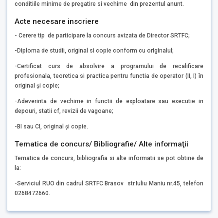
conditiile minime de pregatire si vechime din prezentul anunt.
Acte necesare inscriere
- Cerere tip de participare la concurs avizata de Director SRTFC;
-Diploma de studii, original si copie conform cu originalul;
-Certificat curs de absolvire a programului de recalificare
profesionala, teoretica si practica pentru functia de operator (II, I) în
original şi copie;
-Adeverinta de vechime in functii de exploatare sau executie in
depouri, statii cf, revizii de vagoane;
-BI sau CI, original și copie.
Tematica de concurs/ Bibliografie/ Alte informaţii
Tematica de concurs, bibliografia si alte informatii se pot obtine de
la:
-Serviciul RUO din cadrul SRTFC Brasov str.Iuliu Maniu nr.45, telefon
0268472660.