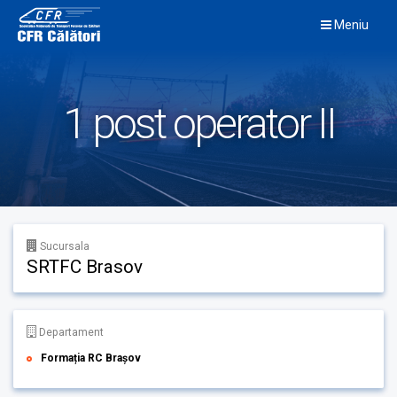
Skip
Meniu
to
content
1 post operator II
Sucursala
SRTFC Brasov
Departament
Formația RC Brașov