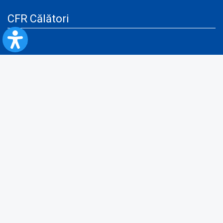
CFR Călători
Blog
Servicii pentru reclamă și publicitate
Politica de Confidenţialitate
Politica de Cookies
Politica monitorizare video/audio-video
Politica de protecție a datelor cu caracter personal
Protocol de colaborare cu Direcția Generală pentru Evidența
Persoanelor de furnizare a unor date din Registrul Național de Evidența
Persoanelor
A.N.P.C.
Informaţii utile