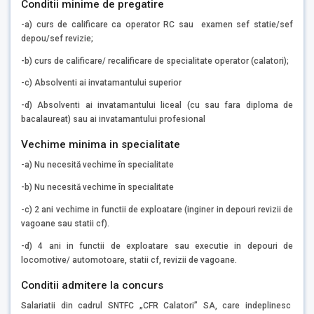
Conditii minime de pregatire
-a) curs de calificare ca operator RC sau examen sef statie/sef
depou/sef revizie;
-b) curs de calificare/ recalificare de specialitate operator (calatori);
-c) Absolventi ai invatamantului superior
-d) Absolventi ai invatamantului liceal (cu sau fara diploma de
bacalaureat) sau ai invatamantului profesional
Vechime minima in specialitate
-a) Nu necesită vechime în specialitate
-b) Nu necesită vechime în specialitate
-c) 2 ani vechime in functii de exploatare (inginer in depouri revizii de
vagoane sau statii cf).
-d) 4 ani in functii de exploatare sau executie in depouri de
locomotive/ automotoare, statii cf, revizii de vagoane.
Conditii admitere la concurs
Salariatii din cadrul SNTFC „CFR Calatori” SA, care indeplinesc