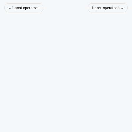
Navigare
1 post operator II
1 post operator II
în
articole