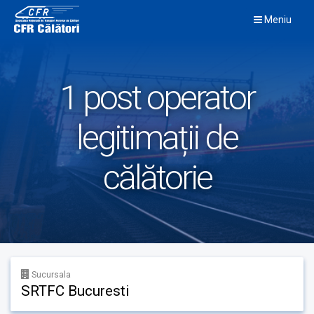
Skip
Meniu
to
content
1 post operator
legitimații de
călătorie
Sucursala
SRTFC Bucuresti