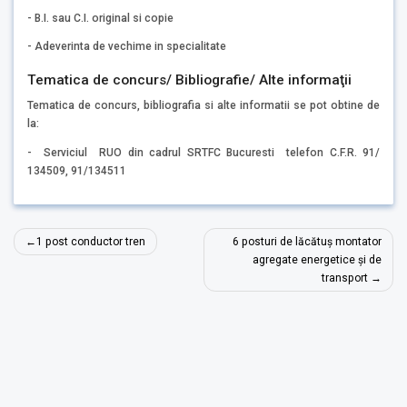
- B.I. sau C.I. original si copie
- Adeverinta de vechime in specialitate
Tematica de concurs/ Bibliografie/ Alte informaţii
Tematica de concurs, bibliografia si alte informatii se pot obtine de
la:
- Serviciul RUO din cadrul SRTFC Bucuresti telefon C.F.R. 91/
134509, 91/134511
Navigare
1 post conductor tren
6 posturi de lăcătuș montator
în
agregate energetice și de
transport
articole