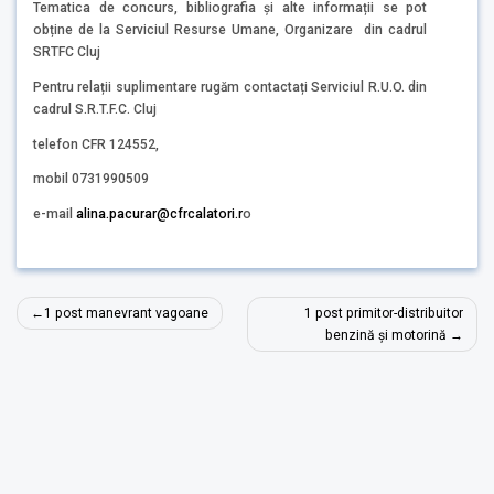
Tematica de concurs, bibliografia și alte informații se pot
obține de la Serviciul Resurse Umane, Organizare din cadrul
SRTFC Cluj
Pentru relații suplimentare rugăm contactați Serviciul R.U.O. din
cadrul S.R.T.F.C. Cluj
telefon CFR 124552,
mobil 0731990509
e-mail
alina.pacurar@cfrcalatori.r
o
Navigare
1 post manevrant vagoane
1 post primitor-distribuitor
în
benzină și motorină
articole