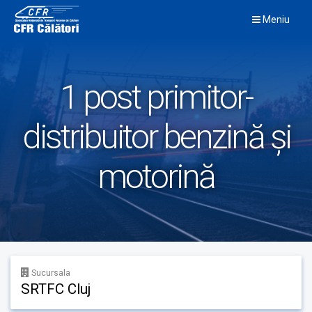
Skip
Meniu
to
content
1 post primitor-
distribuitor benzină și
motorină
Sucursala
SRTFC Cluj