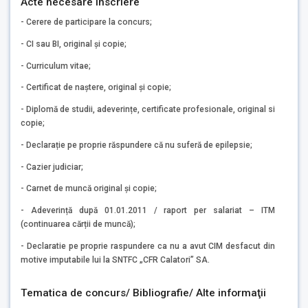
Acte necesare inscriere
- Cerere de participare la concurs;
- CI sau BI, original și copie;
- Curriculum vitae;
- Certificat de naștere, original și copie;
- Diplomă de studii, adeverințe, certificate profesionale, original si
copie;
- Declarație pe proprie răspundere că nu suferă de epilepsie;
- Cazier judiciar;
- Carnet de muncă original și copie;
- Adeverință după 01.01.2011 / raport per salariat – ITM
(continuarea cărții de muncă);
- Declaratie pe proprie raspundere ca nu a avut CIM desfacut din
motive imputabile lui la SNTFC „CFR Calatori” SA.
Tematica de concurs/ Bibliografie/ Alte informaţii