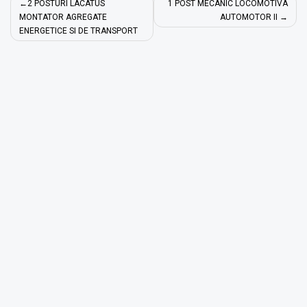
Navigare
2 POSTURI LACATUS
1 POST MECANIC LOCOMOTIVA
în
MONTATOR AGREGATE
AUTOMOTOR II
ENERGETICE SI DE TRANSPORT
articole