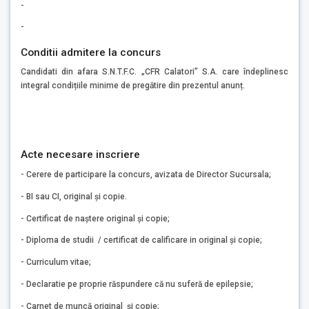
-
-
Conditii admitere la concurs
Candidati din afara S.N.T.F.C. „CFR Calatori” S.A. care îndeplinesc
integral condițiile minime de pregătire din prezentul anunț.
Acte necesare inscriere
- Cerere de participare la concurs, avizata de Director Sucursala;
- BI sau CI, original și copie.
- Certificat de naștere original și copie;
- Diploma de studii / certificat de calificare in original și copie;
- Curriculum vitae;
- Declaratie pe proprie răspundere că nu suferă de epilepsie;
- Carnet de muncă original și copie;