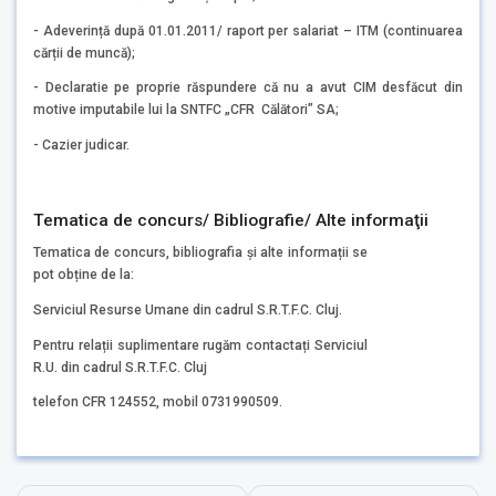
- Adeverință după 01.01.2011/ raport per salariat – ITM (continuarea
cărții de muncă);
- Declaratie pe proprie răspundere că nu a avut CIM desfăcut din
motive imputabile lui la SNTFC „CFR Călători” SA;
- Cazier judicar.
Tematica de concurs/ Bibliografie/ Alte informaţii
Tematica de concurs, bibliografia și alte informații se
pot obține de la:
Serviciul Resurse Umane din cadrul S.R.T.F.C. Cluj.
Pentru relații suplimentare rugăm contactați Serviciul
R.U. din cadrul S.R.T.F.C. Cluj
telefon CFR 124552, mobil 0731990509.