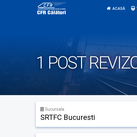
Skip
ACASĂ
to
content
1 POST REVI
Sucursala
SRTFC Bucuresti