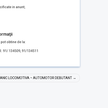
ificate in anunt;
ormaţii
 pot obtine de la:
.R. 91/ 134509, 91/134511
CANIC LOCOMOTIVA – AUTOMOTOR DEBUTANT