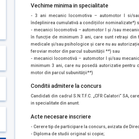
Vechime minima in specialitate
- 3 ani mecanic locomotiva – automotor I si/sa
îndeplinirea cumulativă a condițiilor nominalizate*) 
- mecanici locomotivă – automotor I și /sau mecani
în funcție de minimum 3 ani, care sunt retrași di
medicale și/sau psihologice și care nu au autorizați
feroviar motor din parcul subunității **) sau
- mecanici locomotivă – automotor I și/sau mecanici
minimum 3 ani, care nu posedă autorizatie pentru c
motor din parcul subunității**)
Conditii admitere la concurs
Candidati din cadrul S.N.T.F.C. „CFR Calatori” SA, car
in specialitate din anunt.
Acte necesare inscriere
- Cerere tip de participare la concurs, avizata de Dir
- Diploma de studii original si copie;