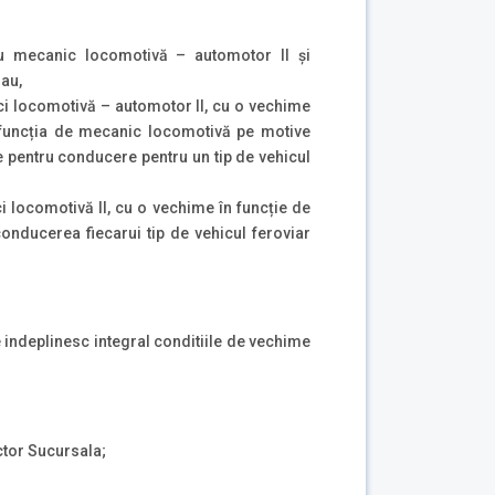
u mecanic locomotivă – automotor II și
sau,
ci locomotivă – automotor II, cu o vechime
n funcția de mecanic locomotivă pe motive
e pentru conducere pentru un tip de vehicul
 locomotivă II, cu o vechime în funcție de
onducerea fiecarui tip de vehicul feroviar
e indeplinesc integral conditiile de vechime
ector Sucursala;