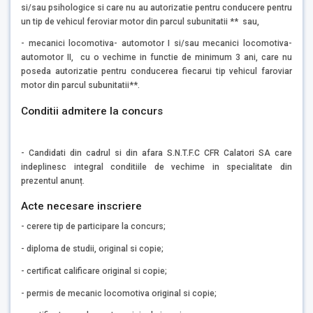
si/sau psihologice si care nu au autorizatie pentru conducere pentru
un tip de vehicul feroviar motor din parcul subunitatii ** sau,
- mecanici locomotiva- automotor I si/sau mecanici locomotiva-
automotor II, cu o vechime in functie de minimum 3 ani, care nu
poseda autorizatie pentru conducerea fiecarui tip vehicul faroviar
motor din parcul subunitatii**.
Conditii admitere la concurs
- Candidati din cadrul si din afara S.N.T.F.C CFR Calatori SA care
indeplinesc integral conditiile de vechime in specialitate din
prezentul anunț.
Acte necesare inscriere
- cerere tip de participare la concurs;
- diploma de studii, original si copie;
- certificat calificare original si copie;
- permis de mecanic locomotiva original si copie;