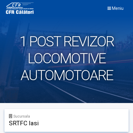
Skip
Meniu
to
content
1 POST REVIZOR
LOCOMOTIVE
AUTOMOTOARE
Sucursala
SRTFC Iasi