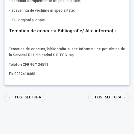
- certificat complementar original si copie;
- adeverinta de vechime in specialitate;
- C.I. original și copie.
Tematica de concurs/ Bibliografie/ Alte informaţii
Tematica de concurs, bibliografia si alte informatii se pot obtine de
la Serviciul R.U. din cadrul S.R.T.F.C. Iași
Telefon CFR 96/124511
Fix 0232410460
Navigare
1 POST SEF TURA
1 POST SEF TURA
în
articole