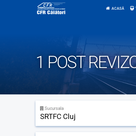
Skip
ACASĂ
to
content
1 POST REVIZ
Sucursala
SRTFC Cluj