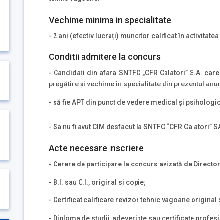
Vechime minima in specialitate
- 2 ani (efectiv lucrați) muncitor calificat în activitate
Conditii admitere la concurs
- Candidați din afara SNTFC „CFR Calatori” S.A. care
pregătire și vechime în specialitate din prezentul anun
- să fie APT din punct de vedere medical și psihologi
- Sa nu fi avut CIM desfacut la SNTFC “CFR Calatori” SA
Acte necesare inscriere
- Cerere de participare la concurs avizată de Directo
- B.I. sau C.I., original si copie;
- Certificat calificare revizor tehnic vagoane original 
- Diploma de studii, adeverinte sau certificate profesi