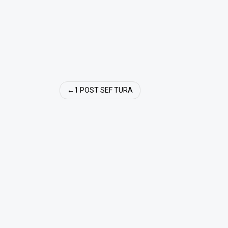
Navigare
1 POST SEF TURA
în
articole