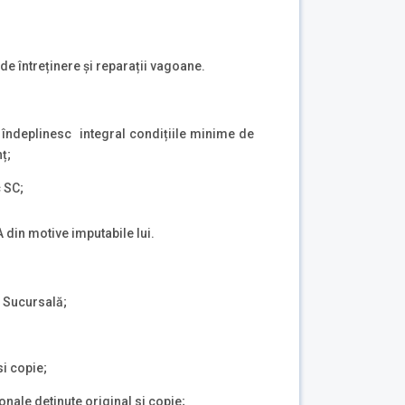
a de întreținere și reparații vagoane.
 îndeplinesc integral condițiile minime de
ț;
c SC;
 din motive imputabile lui.
r Sucursală;
si copie;
onale detinute original si copie;