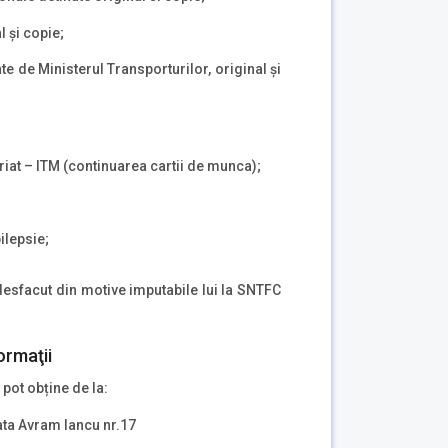
l și copie;
te de Ministerul Transporturilor, original și
riat – ITM (continuarea cartii de munca);
ilepsie;
desfacut din motive imputabile lui la SNTFC
ormaţii
 pot obține de la:
iata Avram Iancu nr.17