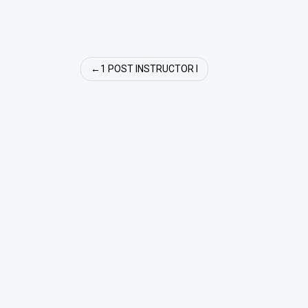
Navigare
1 POST INSTRUCTOR I
în
articole