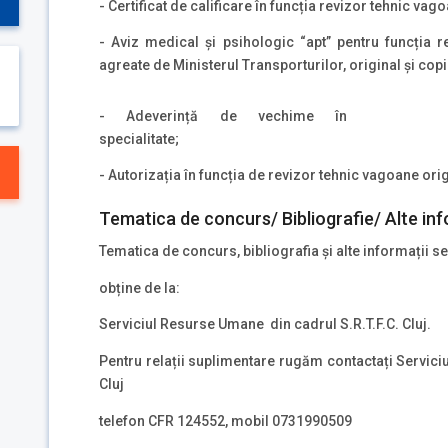
- Certificat de calificare în funcția revizor tehnic vago
- Aviz medical și psihologic “apt” pentru funcția r
agreate de Ministerul Transporturilor, original și copi
- Adeverință de vechime în
specialitate;
- Autorizația în funcția de revizor tehnic vagoane orig
Tematica de concurs/ Bibliografie/ Alte inf
Tematica de concurs, bibliografia și alte informații se
obține de la:
Serviciul Resurse Umane din cadrul S.R.T.F.C. Cluj.
Pentru relații suplimentare rugăm contactați Serviciul
Cluj
telefon CFR 124552, mobil 0731990509