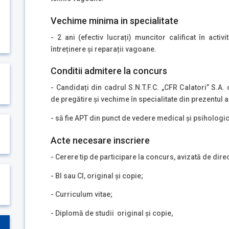
Vechime minima in specialitate
- 2 ani (efectiv lucrați) muncitor calificat în activi
întreținere și reparații vagoane.
Conditii admitere la concurs
- Candidați din cadrul S.N.T.F.C. „CFR Calatori” S.A.
de pregătire și vechime în specialitate din prezentul 
- să fie APT din punct de vedere medical și psihologi
Acte necesare inscriere
- Cerere tip de participare la concurs, avizată de dir
- BI sau CI, original și copie;
- Curriculum vitae;
- Diplomă de studii original și copie,