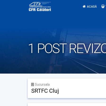
Skip
ACASĂ
to
content
1 POST REVIZ
Sucursala
SRTFC Cluj