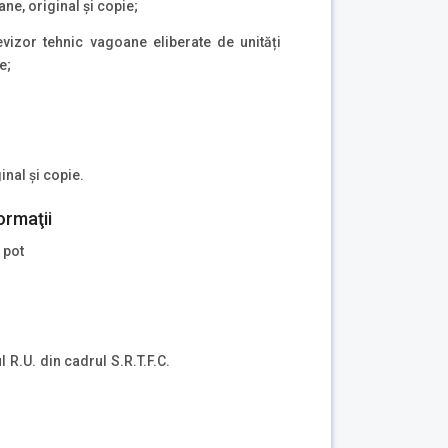
ane, original și copie;
evizor tehnic vagoane eliberate de unități
e;
inal și copie.
ormaţii
 pot
 R.U. din cadrul S.R.T.F.C.