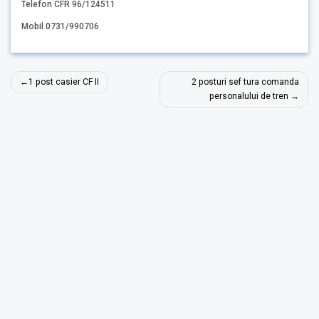
Telefon CFR 96/124511
Mobil 0731/990706
Navigare
1 post casier CF II
2 posturi sef tura comanda
în
personalului de tren
articole