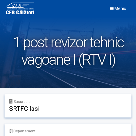
Skip
Meniu
to
content
1 post revizor tehnic
vagoane I (RTV I)
Sucursala
SRTFC Iasi
Departament