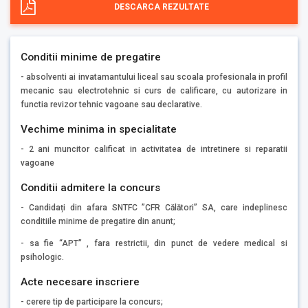
DESCARCA REZULTATE
Conditii minime de pregatire
- absolventi ai invatamantului liceal sau scoala profesionala in profil
mecanic sau electrotehnic si curs de calificare, cu autorizare in
functia revizor tehnic vagoane sau declarative.
Vechime minima in specialitate
- 2 ani muncitor calificat in activitatea de intretinere si reparatii
vagoane
Conditii admitere la concurs
- Candidați din afara SNTFC ”CFR Călători” SA, care indeplinesc
conditiile minime de pregatire din anunt;
- sa fie “APT” , fara restrictii, din punct de vedere medical si
psihologic.
Acte necesare inscriere
- cerere tip de participare la concurs;