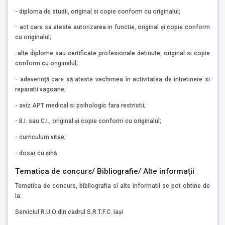
- diploma de studii, original si copie conform cu originalul;
- act care sa ateste autorizarea in functie, original și copie conform
cu originalul;
-alte diplome sau certificate profesionale detinute, original si copie
conform cu originalul;
- adeverință care să ateste vechimea în activitatea de intretinere si
reparatii vagoane;
- aviz APT medical si psihologic fara restrictii;
- B.I. sau C.I., original și copie conform cu originalul;
- curriculum vitae;
- dosar cu șină
Tematica de concurs/ Bibliografie/ Alte informaţii
Tematica de concurs, bibliografia si alte informatii se pot obtine de
la:
Serviciul R.U.O din cadrul S.R.T.F.C. Iași