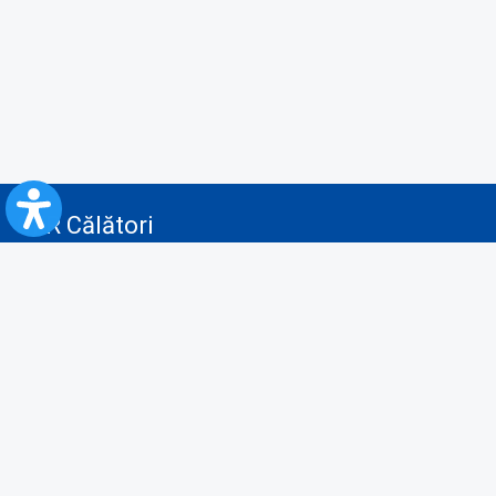
CFR Călători
Blog
Servicii pentru reclamă și publicitate
Politica de Confidenţialitate
Politica de Cookies
Politica monitorizare video/audio-video
Politica de protecție a datelor cu caracter personal