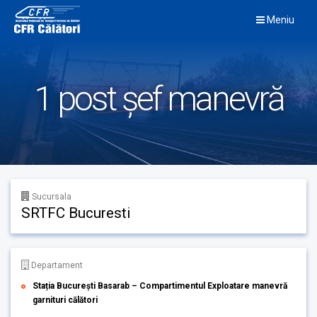
Skip
Meniu
to
content
1 post șef manevră
Sucursala
SRTFC Bucuresti
Departament
Stația București Basarab – Compartimentul Exploatare manevră
garnituri călători