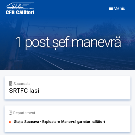
Skip
Meniu
to
content
1 post șef manevră
Sucursala
SRTFC Iasi
Departament
Stația Suceava - Exploatare Manevră garnituri călători