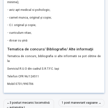
minime);
- aviz apt medical si psihologic;
- carnet munca, original și copie;
- C.I. original și copie;
- curriculum vitae;
- dosar cu șină
Tematica de concurs/ Bibliografie/ Alte informaţii
Tematica de concurs, bibliografia si alte informatii se pot obtine de
la:
Serviciul R.U.O din cadrul S.R.T.F.C. Iași
Telefon CFR 96/124511
Mobil 0731/990706
Navigare
3 posturi mecanic locomotivă
1 post manevrant vagoane
– automotor I