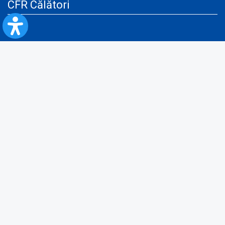
CFR Călători
Blog
Servicii pentru reclamă și publicitate
Politica de Confidenţialitate
Politica de Cookies
Politica monitorizare video/audio-video
Politica de protecție a datelor cu caracter personal
Protocol de colaborare cu Direcția Generală pentru Evidența
Persoanelor de furnizare a unor date din Registrul Național de Evidența
Persoanelor
A.N.P.C.
Informaţii utile
Fii pregătit pentru situații de urgență