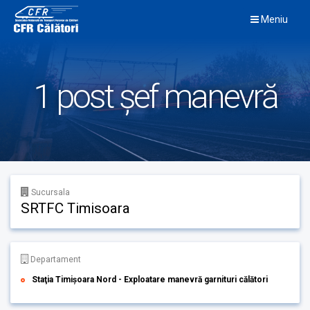
Skip
Meniu
to
content
1 post șef manevră
Sucursala
SRTFC Timisoara
Departament
Staţia Timișoara Nord - Exploatare manevră garnituri călători