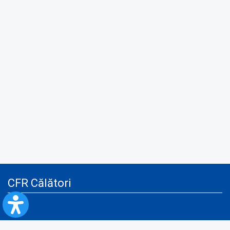
CFR Călători
Blog
Servicii pentru reclamă și publicitate