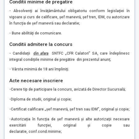
Conditii minime de pregatire
- Absolvenţi ai învăţământului obligatoriu conform legislaţiei în
vigoare şi curs de calificare, şef manevră, șef tren, IDM, cu autorizare
în funcţia de şef manevră sau declaratie;
- Bune abilităţi de comunicare.
Conditii admitere la concurs
- Candidaţii
din afara
SNTFC „CFR Calatori” SA, care îndeplinesc
integral condiţiile minime de pregătire din prezentul anunț;
- Vârsta minimă de 18 ani împliniţi.
Acte necesare inscriere
-Cerere tip de participare la concurs, avizată de Director Sucursală;
-Diploma de studii, original şi copie;
-Certificat calificare „şef manevră, șef tren sau IDM”, original şi copie;
-Autorizaţia în funcţia de şef manevră şi alte autorizaţii necesare
exercitării funcţiei, original şi copie sau
declaratie, conf.cond.minime;