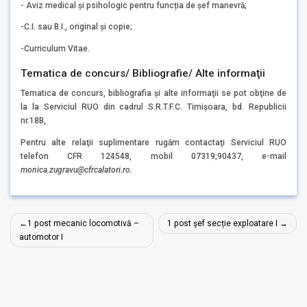
- Aviz medical și psihologic pentru funcția de șef manevră;
-C.I. sau B.I., original şi copie;
-Curriculum Vitae.
Tematica de concurs/ Bibliografie/ Alte informaţii
Tematica de concurs, bibliografia şi alte informaţii se pot obţine de
la la Serviciul RUO din cadrul S.R.T.F.C. Timişoara, bd. Republicii
nr.18B,
Pentru alte relaţii suplimentare rugăm contactaţi Serviciul RUO
telefon CFR 124548, mobil 07319;90437, e-mail
monica.zugravu
@cfrcalatori.ro.
Navigare
1 post mecanic locomotivă –
1 post șef secție exploatare I
în
automotor I
articole