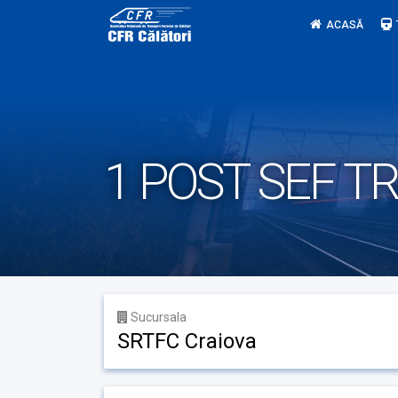
Skip
ACASĂ
to
content
1 POST SEF T
Sucursala
SRTFC Craiova