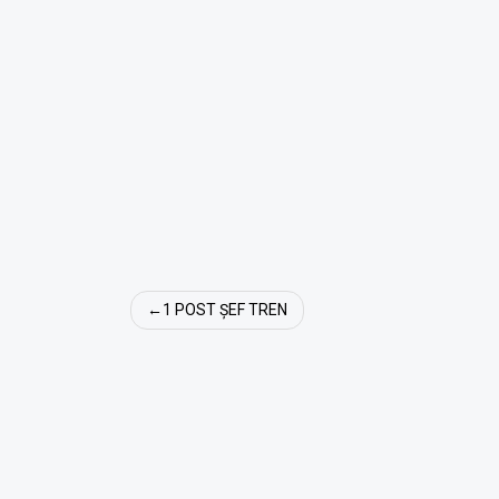
Navigare
1 POST ȘEF TREN
în
articole