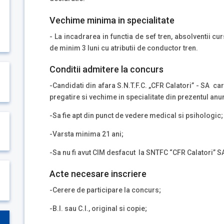
Vechime minima in specialitate
- La incadrarea in functia de sef tren, absolventii cu
de minim 3 luni cu atributii de conductor tren.
Conditii admitere la concurs
-Candidati din afara S.N.T.F.C. „CFR Calatori” - SA ca
pregatire si vechime in specialitate din prezentul anun
-Sa fie apt din punct de vedere medical si psihologic;
-Varsta minima 21 ani;
-Sa nu fi avut CIM desfacut la SNTFC “CFR Calatori” SA
Acte necesare inscriere
-Cerere de participare la concurs;
-B.I. sau C.I., original si copie;