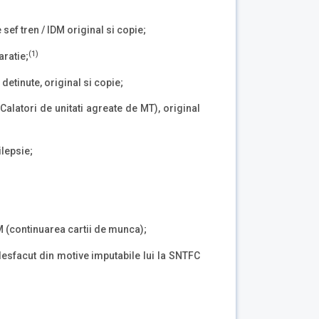
sef tren / IDM original si copie;
(1)
aratie;
detinute, original si copie;
Calatori de unitati agreate de MT), original
lepsie;
M (continuarea cartii de munca);
esfacut din motive imputabile lui la SNTFC