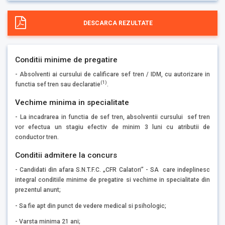
DESCARCA REZULTATE
Conditii minime de pregatire
- Absolventi ai cursului de calificare sef tren / IDM, cu autorizare in
(1)
functia sef tren sau declaratie
.
Vechime minima in specialitate
- La incadrarea in functia de sef tren, absolventii cursului sef tren
vor efectua un stagiu efectiv de minim 3 luni cu atributii de
conductor tren.
Conditii admitere la concurs
- Candidati din afara S.N.T.F.C. „CFR Calatori” - SA care indeplinesc
integral conditiile minime de pregatire si vechime in specialitate din
prezentul anunt;
- Sa fie apt din punct de vedere medical si psihologic;
- Varsta minima 21 ani;