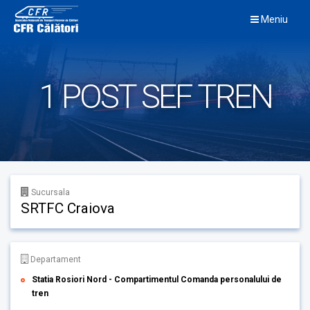
Skip
Meniu
to
content
1 POST SEF TREN
Sucursala
SRTFC Craiova
Departament
Statia Rosiori Nord - Compartimentul Comanda personalului de
tren