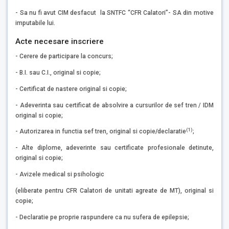
- Sa nu fi avut CIM desfacut la SNTFC “CFR Calatori”- SA din motive
imputabile lui.
Acte necesare inscriere
- Cerere de participare la concurs;
- B.I. sau C.I., original si copie;
- Certificat de nastere original si copie;
- Adeverinta sau certificat de absolvire a cursurilor de sef tren / IDM
original si copie;
(1)
- Autorizarea in functia sef tren, original si copie
/
declaratie
;
- Alte diplome, adeverinte sau certificate profesionale detinute,
original si copie;
- Avizele medical si psihologic
(eliberate pentru CFR Calatori de unitati agreate de MT), original si
copie;
- Declaratie pe proprie raspundere ca nu sufera de epilepsie;