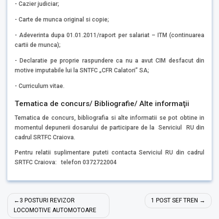
- Cazier judiciar;
- Carte de munca original si copie;
- Adeverinta dupa 01.01.2011/raport per salariat – ITM (continuarea
cartii de munca);
- Declaratie pe proprie raspundere ca nu a avut CIM desfacut din
motive imputabile lui la SNTFC „CFR Calatori” SA;
- Curriculum vitae.
Tematica de concurs/ Bibliografie/ Alte informaţii
Tematica de concurs, bibliografia si alte informatii se pot obtine in
momentul depunerii dosarului de participare de la Serviciul RU din
cadrul SRTFC Craiova.
Pentru relatii suplimentare puteti contacta Serviciul RU din cadrul
SRTFC Craiova: telefon 0372722004
Navigare
3 POSTURI REVIZOR
1 POST SEF TREN
în
LOCOMOTIVE AUTOMOTOARE