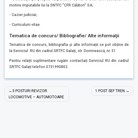
motive imputabile lui la SNTFC “CFR Călători” SA;
- Cazier judiciar;
- Curriculum vitae.
Tematica de concurs/ Bibliografie/ Alte informaţii
Tematica de concurs, bibliografia și alte informații se pot obține de
la Serviciul RU din cadrul SRTFC Galați, str. Domnească, nr. 51
Pentru relații suplimentare rugăm contactați Serviciul RU din cadrul
SRTFC Galați telefon 0731990802.
Navigare
3 POSTURI REVIZOR
1 POST SEF TREN
în
LOCOMOTIVE – AUTOMOTOARE
articole