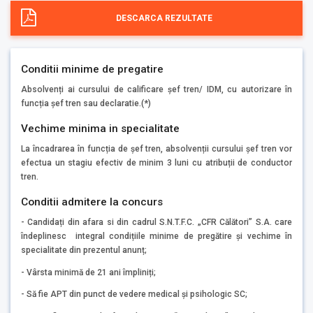
DESCARCA REZULTATE
Conditii minime de pregatire
Absolvenți ai cursului de calificare șef tren/ IDM, cu autorizare în
funcția șef tren sau declaratie.(*)
Vechime minima in specialitate
La încadrarea în funcția de șef tren, absolvenții cursului șef tren vor
efectua un stagiu efectiv de minim 3 luni cu atribuții de conductor
tren.
Conditii admitere la concurs
- Candidați din afara si din cadrul S.N.T.F.C. „CFR Călători” S.A. care
îndeplinesc integral condițiile minime de pregătire și vechime în
specialitate din prezentul anunț;
- Vârsta minimă de 21 ani împliniți;
- Să fie APT din punct de vedere medical și psihologic SC;