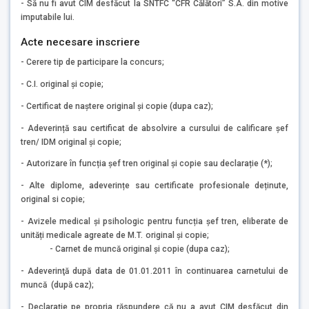
- Să nu fi avut CIM desfăcut la SNTFC “CFR Călători” S.A. din motive
imputabile lui.
Acte necesare inscriere
- Cerere tip de participare la concurs;
- C.I. original și copie;
- Certificat de naștere original și copie (dupa caz);
- Adeverință sau certificat de absolvire a cursului de calificare șef
tren/ IDM original și copie;
- Autorizare în funcția șef tren original și copie sau declarație (*);
- Alte diplome, adeverințe sau certificate profesionale deținute,
original si copie;
- Avizele medical și psihologic pentru funcția șef tren, eliberate de
unități medicale agreate de M.T. original și copie;
- Carnet de muncă original și copie (dupa caz);
- Adeverinţă după data de 01.01.2011 în continuarea carnetului de
muncă (după caz);
- Declarație pe propria răspundere că nu a avut CIM desfăcut din