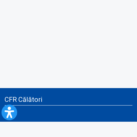
CFR Călători
Blog
Servicii pentru reclamă și publicitate
Politica de Confidenţialitate