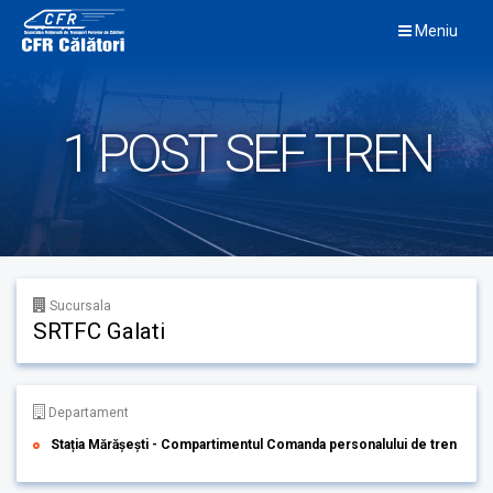
Skip
Meniu
to
content
1 POST SEF TREN
Sucursala
SRTFC Galati
Departament
Stația Mărășești - Compartimentul Comanda personalului de tren