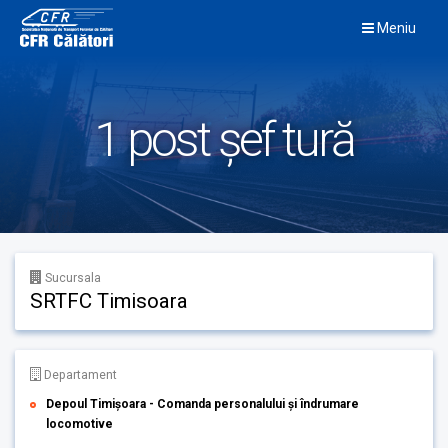
Skip
Meniu
to
content
1 post șef tură
Sucursala
SRTFC Timisoara
Departament
Depoul Timişoara - Comanda personalului şi îndrumare
locomotive