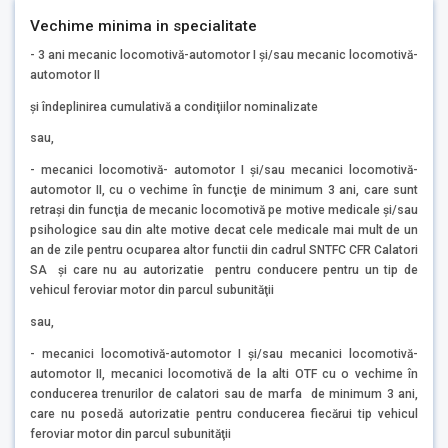
Vechime minima in specialitate
- 3 ani mecanic locomotivă-automotor I şi/sau mecanic locomotivă-
automotor II
şi îndeplinirea cumulativă a condiţiilor nominalizate
sau,
- mecanici locomotivă- automotor I şi/sau mecanici locomotivă-
automotor II, cu o vechime în funcţie de minimum 3 ani, care sunt
retraşi din funcţia de mecanic locomotivă pe motive medicale şi/sau
psihologice sau din alte motive decat cele medicale mai mult de un
an de zile pentru ocuparea altor functii din cadrul SNTFC CFR Calatori
SA şi care nu au autorizatie pentru conducere pentru un tip de
vehicul feroviar motor din parcul subunităţii
sau,
- mecanici locomotivă-automotor I şi/sau mecanici locomotivă-
automotor II, mecanici locomotivă de la alti OTF cu o vechime în
conducerea trenurilor de calatori sau de marfa de minimum 3 ani,
care nu posedă autorizatie pentru conducerea fiecărui tip vehicul
feroviar motor din parcul subunităţii