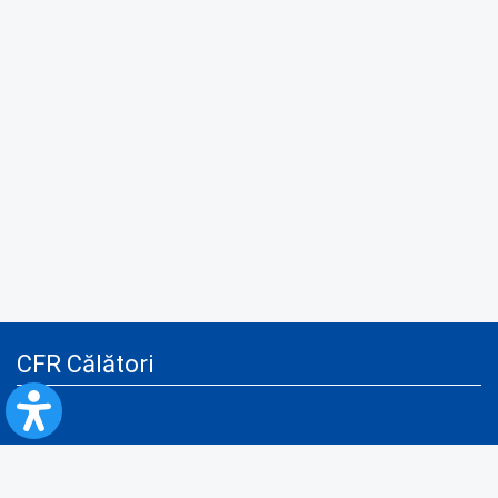
CFR Călători
Blog
Servicii pentru reclamă și publicitate
Politica de Confidenţialitate