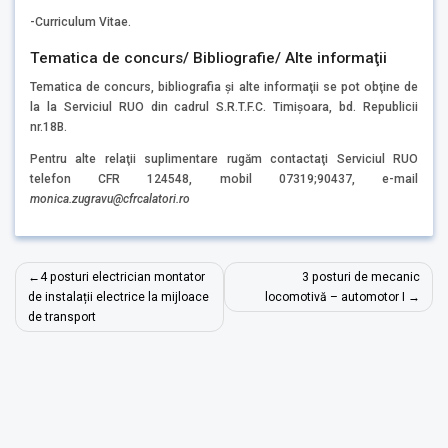
-Curriculum Vitae.
Tematica de concurs/ Bibliografie/ Alte informaţii
Tematica de concurs, bibliografia şi alte informaţii se pot obţine de
la la Serviciul RUO din cadrul S.R.T.F.C. Timişoara, bd. Republicii
nr.18B.
Pentru alte relaţii suplimentare rugăm contactaţi Serviciul RUO
telefon CFR 124548, mobil 07319;90437, e-mail
monica.zugravu
@cfrcalatori.ro
Navigare
4 posturi electrician montator
3 posturi de mecanic
în
de instalații electrice la mijloace
locomotivă – automotor I
de transport
articole