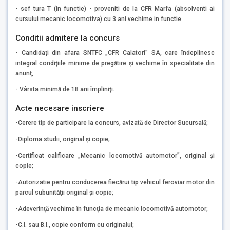
- sef tura T (in functie) - proveniti de la CFR Marfa (absolventi ai
cursului mecanic locomotiva) cu 3 ani vechime in functie
Conditii admitere la concurs
- Candidați din afara SNTFC „CFR Calatori” SA, care îndeplinesc
integral condiţiile minime de pregătire și vechime în specialitate din
anunţ,
- Vârsta minimă de 18 ani împliniţi.
Acte necesare inscriere
-Cerere tip de participare la concurs, avizată de Director Sucursală;
-Diploma studii, original şi copie;
-Certificat calificare „Mecanic locomotivă automotor”, original şi
copie;
-Autorizatie pentru conducerea fiecărui tip vehicul feroviar motor din
parcul subunităţii original şi copie;
-Adeverinţă vechime în funcţia de mecanic locomotivă automotor;
-C.I. sau B.I., copie conform cu originalul;