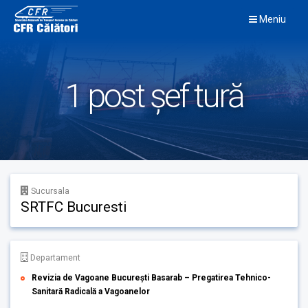
Skip
Meniu
to
content
1 post șef tură
Sucursala
SRTFC Bucuresti
Departament
Revizia de Vagoane București Basarab – Pregatirea Tehnico-
Sanitară Radicală a Vagoanelor