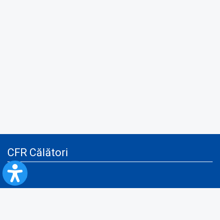
CFR Călători
Blog
Servicii pentru reclamă și publicitate
Politica de Confidenţialitate