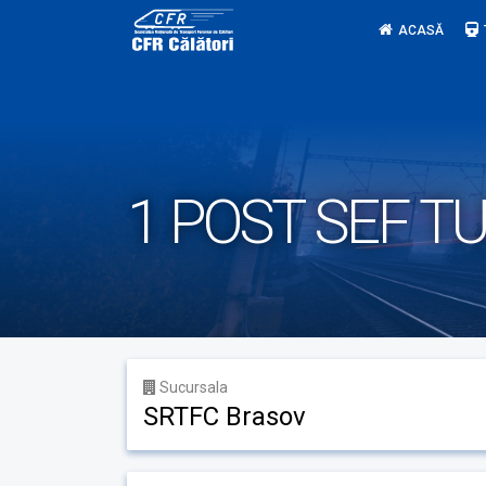
Skip
ACASĂ
to
content
1 POST SEF T
Sucursala
SRTFC Brasov