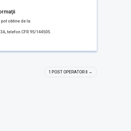
ormaţii
 pot obtine de la:
.3A, telefon CFR 95/144505.
1 POST OPERATOR II