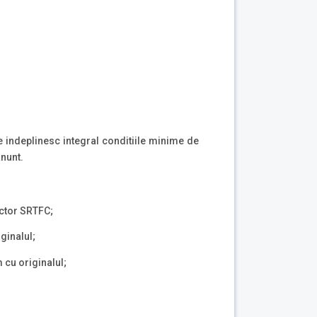
re indeplinesc integral conditiile minime de
anunt.
ector SRTFC;
ginalul;
m cu originalul;