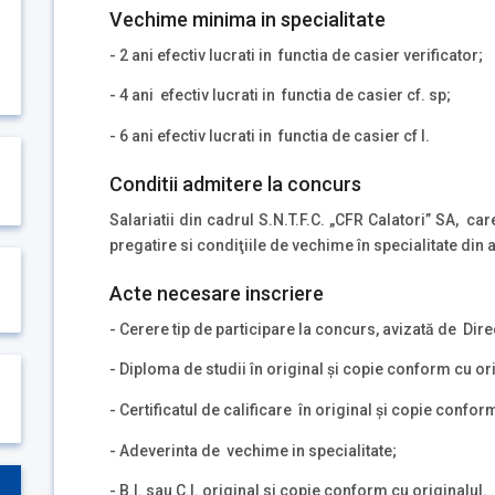
Vechime minima in specialitate
- 2 ani efectiv lucrati in functia de casier verificator;
- 4 ani efectiv lucrati in functia de casier cf. sp;
- 6 ani efectiv lucrati in functia de casier cf I.
Conditii admitere la concurs
Salariatii din cadrul S.N.T.F.C. „CFR Calatori” SA, ca
pregatire si condiţiile de vechime în specialitate din 
Acte necesare inscriere
- Cerere tip de participare la concurs, avizată de Dir
- Diploma de studii în original şi copie conform cu ori
- Certificatul de calificare în original şi copie confor
- Adeverinta de vechime in specialitate;
- B.I. sau C.I. original si copie conform cu originalul.