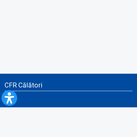
CFR Călători
Blog
Servicii pentru reclamă și publicitate
Politica de Confidenţialitate
Politica de Cookies