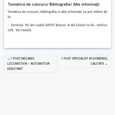
Tematica de concurs/ Bibliografie/ Alte informaţii
Tematica de concurs, bibliografia si alte informatii se pot obtine de
la:
- Serviciul RU din cadrul SRTFC Brasov B-dul Eroilor nr.3A , telefon
CFR . 95/144505
Navigare
1 POST MECANIC
1 POST SPECIALIST IN DOMENIUL
în
LOCOMOTIVA – AUTOMOTOR
CALITATII
DEBUTANT
articole