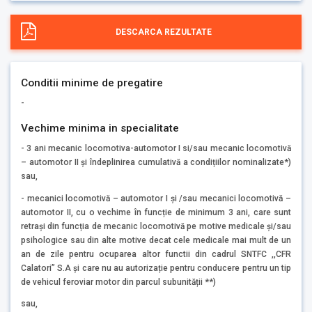
DESCARCA REZULTATE
Conditii minime de pregatire
-
Vechime minima in specialitate
- 3 ani mecanic locomotiva-automotor I si/sau mecanic locomotivă
– automotor II și îndeplinirea cumulativă a condițiilor nominalizate*)
sau,
- mecanici locomotivă – automotor I și /sau mecanici locomotivă –
automotor II, cu o vechime în funcție de minimum 3 ani, care sunt
retrași din funcția de mecanic locomotivă pe motive medicale și/sau
psihologice sau din alte motive decat cele medicale mai mult de un
an de zile pentru ocuparea altor functii din cadrul SNTFC ,,CFR
Calatori” S.A și care nu au autorizație pentru conducere pentru un tip
de vehicul feroviar motor din parcul subunității **)
sau,