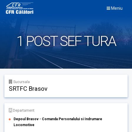
Skip
Meniu
to
content
1 POST SEF TURA
Sucursala
SRTFC Brasov
Departament
Depoul Brasov - Comanda Personalului si Indrumare
Locomotive