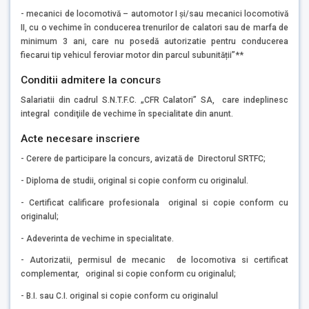
- mecanici de locomotivă – automotor I și/sau mecanici locomotivă
II, cu o vechime în conducerea trenurilor de calatori sau de marfa de
minimum 3 ani, care nu posedă autorizatie pentru conducerea
fiecarui tip vehicul feroviar motor din parcul subunității”**
Conditii admitere la concurs
Salariatii din cadrul S.N.T.F.C. „CFR Calatori” SA, care indeplinesc
integral condiţiile de vechime în specialitate din anunt.
Acte necesare inscriere
- Cerere de participare la concurs, avizată de Directorul SRTFC;
- Diploma de studii, original si copie conform cu originalul.
- Certificat calificare profesionala original si copie conform cu
originalul;
- Adeverinta de vechime in specialitate.
- Autorizatii, permisul de mecanic de locomotiva si certificat
complementar, original si copie conform cu originalul;
- B.I. sau C.I. original si copie conform cu originalul