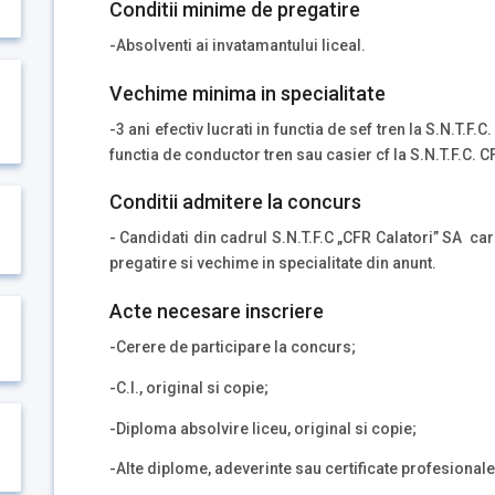
Conditii minime de pregatire
-Absolventi ai invatamantului liceal.
Vechime minima in specialitate
n
-3 ani efectiv lucrati in functia de sef tren la S.N.T.F.C
functia de conductor tren sau casier cf la S.N.T.F.C. C
Conditii admitere la concurs
- Candidati din cadrul S.N.T.F.C „CFR Calatori” SA
car
pregatire si vechime in specialitate din anunt.
Acte necesare inscriere
-Cerere de participare la concurs;
-C.I., original si copie;
-Diploma absolvire liceu, original si copie;
-Alte diplome, adeverinte sau certificate profesionale 