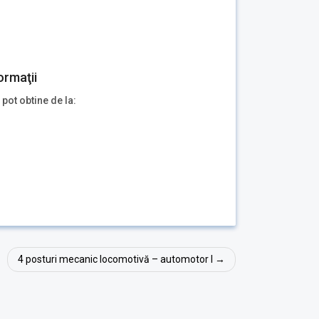
ormaţii
 pot obtine de la:
4 posturi mecanic locomotivă – automotor I