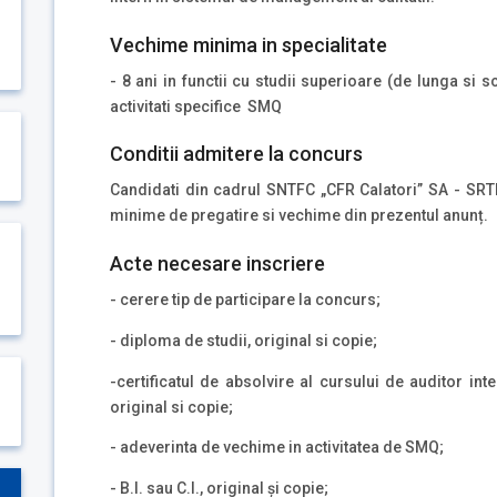
Vechime minima in specialitate
- 8 ani in functii cu studii superioare (de lunga si s
activitati specifice SMQ
Conditii admitere la concurs
Candidati din cadrul SNTFC „CFR Calatori” SA - SRTFC
minime de pregatire si vechime din prezentul anunț.
Acte necesare inscriere
- cerere tip de participare la concurs;
- diploma de studii, original si copie;
-certificatul de absolvire al cursului de auditor int
original si copie;
- adeverinta de vechime in activitatea de SMQ;
- B.I. sau C.I., original și copie;