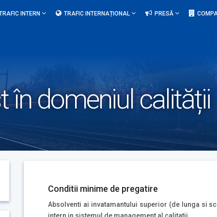
TRAFIC INTERN
TRAFIC INTERNAȚIONAL
PRESĂ
COMPA
t în domeniul calității
Conditii minime de pregatire
Absolventi ai invatamantului superior (de lunga si sc
intern in sistemul de management al calitatii.