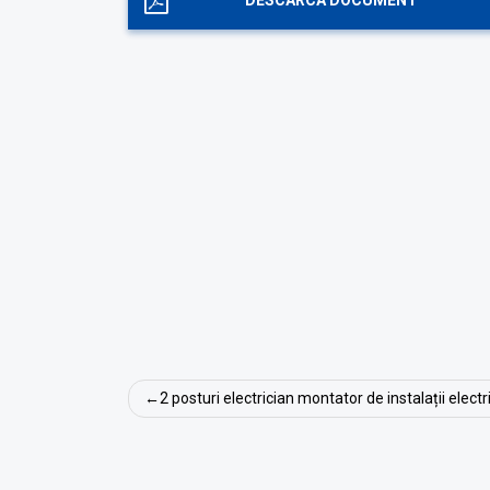
DESCARCA DOCUMENT
Navigare
2 posturi electrician montator de instalații elect
în
articole