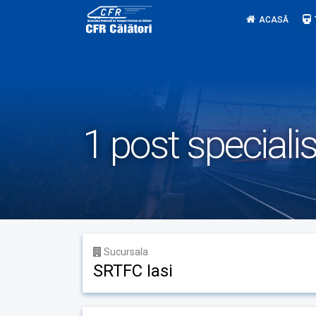
Skip
ACASĂ
to
content
1 post specialis
Sucursala
SRTFC Iasi